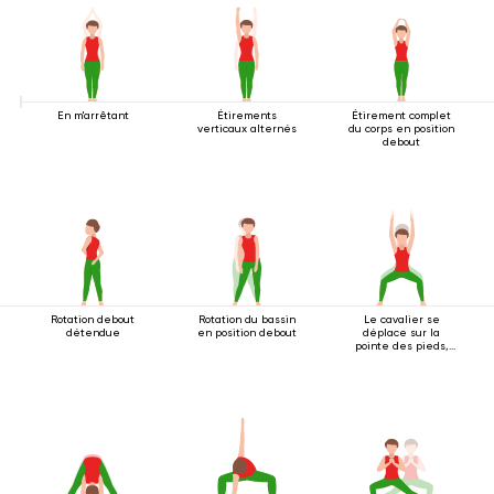
En m'arrêtant
Étirements
Étirement complet
verticaux alternés
du corps en position
debout
Rotation debout
Rotation du bassin
Le cavalier se
détendue
en position debout
déplace sur la
pointe des pieds,
les bras tendus vers
le haut.