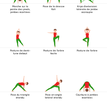
Marche sur la
Pose de la déesse
Kriya d'extension
pointe des pieds,
Kali
latérale de jambe
jambes écartées
accroupie
Posture de demi-
Posture de l'arbre
Posture de l'arbre
lune debout
facile
Pose du triangle
Pose en angle
Courbure à jambes
étendu
latéral étendu
écartées