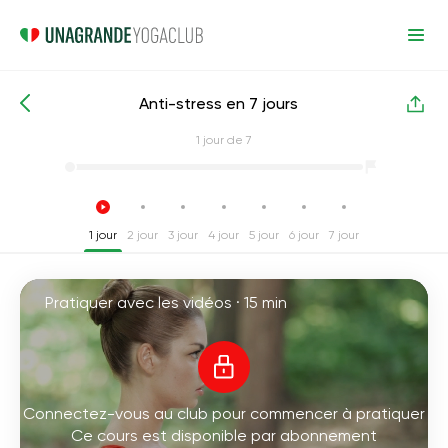
Anti-stress en 7 jours
Cours de yoga intensifs
Anti-stress
1
jour de 7
1 jour
2 jour
3 jour
4 jour
5 jour
6 jour
7 jour
Pratiquer avec les vidéos ·
15 min
Connectez-vous au club pour commencer à pratiquer
Ce cours est disponible par abonnement