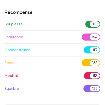
Récompense
Souplesse
81
Endurance
154
Concentration
113
Force
162
Mobilité
112
Équilibre
122