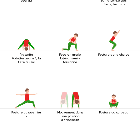
étendu
1
sur la pointe des
pieds, les bras
tendus au-dessus
de la tête
Prasarita
Pose en angle
Posture de la chaise
Padottanasana 1, la
latéral semi-
tête au sol
torsionné
Posture du guerrier
Mouvement dans
Posture du corbeau
2
une position
d'étirement