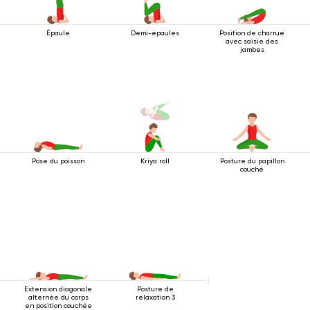
Épaule
Demi-épaules
Position de charrue
avec saisie des
jambes
Pose du poisson
Kriya roll
Posture du papillon
couché
Extension diagonale
Posture de
alternée du corps
relaxation 3
en position couchée