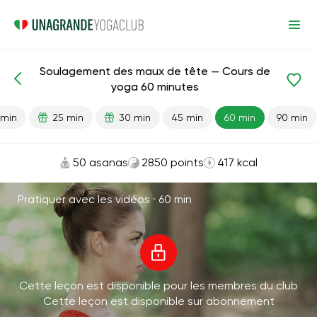
Soulagement des maux de tête — Cours de
Leçons prêtes
Tête
yoga 60 minutes
 min
25 min
30 min
45 min
60 min
90 min
50 asanas
2850 points
417 kcal
Pratiquer avec les vidéos ·
60 min
Cette leçon est disponible pour les membres du club
Cette leçon est disponible sur abonnement