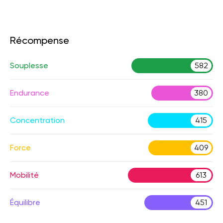
Récompense
Souplesse
582
Endurance
380
Concentration
415
Force
409
Mobilité
613
Équilibre
451