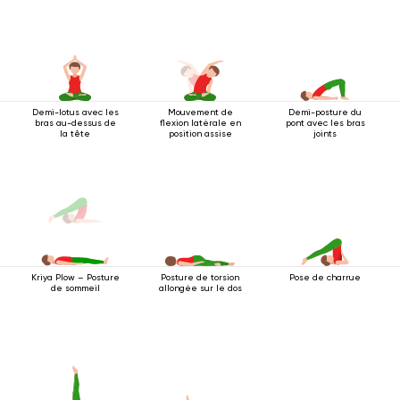
Demi-lotus avec les
Mouvement de
Demi-posture du
bras au-dessus de
flexion latérale en
pont avec les bras
la tête
position assise
joints
Posture de torsion
Pose de charrue
Kriya Plow – Posture
allongée sur le dos
de sommeil