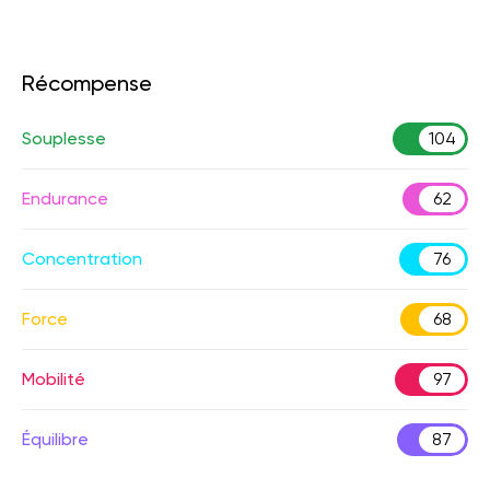
Récompense
Souplesse
104
Endurance
62
Concentration
76
Force
68
Mobilité
97
Équilibre
87