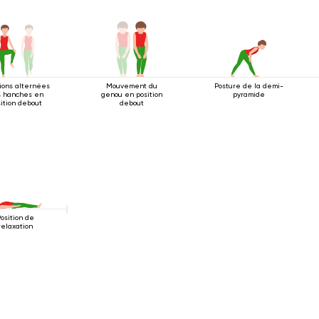
ions alternées
Mouvement du
Posture de la demi-
 hanches en
genou en position
pyramide
ition debout
debout
osition de
relaxation