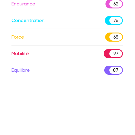
Endurance
62
Concentration
76
Force
68
Mobilité
97
Équilibre
87