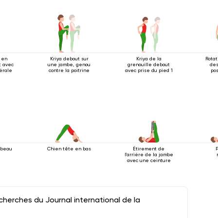
 en
Kriya debout sur
Kriya de la
Rotat
t avec
une jambe, genou
grenouille debout
des
térale
contre la poitrine
avec prise du pied 1
pos
rbeau
Chien tête en bas
Étirement de
P
l'arrière de la jambe
avec une ceinture
herches du Journal international de la