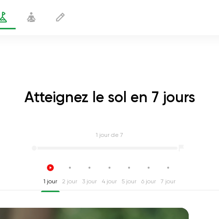
Atteignez le sol en 7 jours
1
jour de 7
1 jour
2 jour
3 jour
4 jour
5 jour
6 jour
7 jour