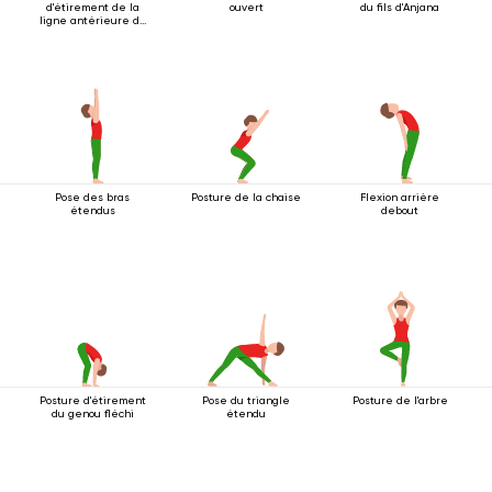
d'étirement de la
ouvert
du fils d'Anjana
ligne antérieure du
corps
Pose des bras
Posture de la chaise
Flexion arrière
étendus
debout
Posture d'étirement
Pose du triangle
Posture de l'arbre
du genou fléchi
étendu