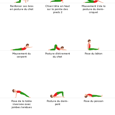
Renforcer ses bras
Chien tête en haut
Mouvement 2 de la
en posture du chat
sur la pointe des
posture du demi-
pieds 2
criquet
Mouvement du
Posture d'étirement
Pose du bâton
serpent
du chat
Pose de la table
Posture du demi-
Pose du poisson
inversée avec
pont
jambes tendues