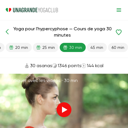
Yoga pour l'hypercyphose — Cours de yoga 30
Leçons prêtes
Dos
minutes
n
20 min
25 min
30 min
45 min
60 min
30 asanas
1346 points
144 kcal
Pratiquer avec les vidéos ·
30 min