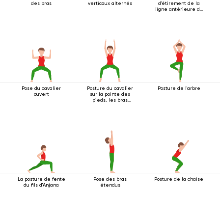
des bras
verticaux alternés
d'étirement de la
ligne antérieure du
corps
Pose du cavalier
Posture du cavalier
Posture de l'arbre
ouvert
sur la pointe des
pieds, les bras
tendus au-dessus
de la tête
La posture de fente
Pose des bras
Posture de la chaise
du fils d'Anjana
étendus