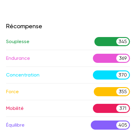
Récompense
Souplesse
345
Endurance
369
Concentration
370
Force
355
Mobilité
371
Équilibre
405