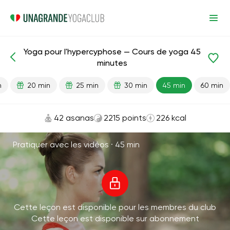
Yoga pour l'hypercyphose — Cours de yoga 45
Leçons prêtes
Dos
minutes
n
20 min
25 min
30 min
45 min
60 min
42 asanas
2215 points
226 kcal
Pratiquer avec les vidéos ·
45 min
Cette leçon est disponible pour les membres du club
Cette leçon est disponible sur abonnement