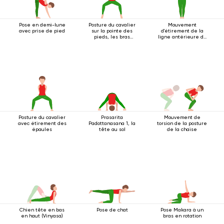
Pose en demi-lune
Posture du cavalier
Mouvement
avec prise de pied
sur la pointe des
d'étirement de la
pieds, les bras
ligne antérieure du
tendus au-dessus
corps
de la tête
Posture du cavalier
Prasarita
Mouvement de
avec étirement des
Padottanasana 1, la
torsion de la posture
épaules
tête au sol
de la chaise
Chien tête en bas
Pose de chat
Pose Makara à un
en haut (Vinyasa)
bras en rotation