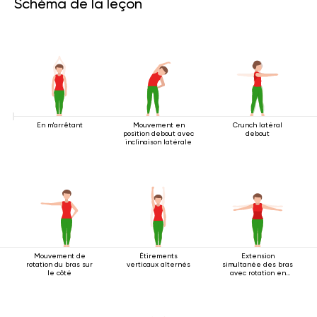
Schéma de la leçon
En m'arrêtant
Mouvement en
Crunch latéral
position debout avec
debout
inclinaison latérale
Mouvement de
Étirements
Extension
rotation du bras sur
verticaux alternés
simultanée des bras
le côté
avec rotation en
position debout