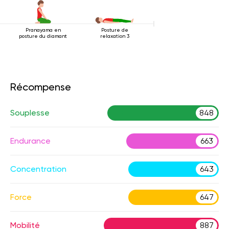
Pranayama en
Posture de
posture du diamant
relaxation 3
Récompense
Souplesse
848
Endurance
663
Concentration
643
Force
647
Mobilité
887