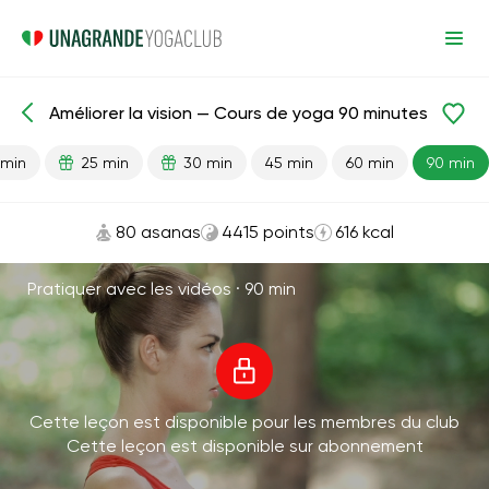
Améliorer la vision — Cours de yoga 90 minutes
Leçons prêtes
Vision
 min
25 min
30 min
45 min
60 min
90 min
80 asanas
4415 points
616 kcal
Pratiquer avec les vidéos ·
90 min
Cette leçon est disponible pour les membres du club
Cette leçon est disponible sur abonnement