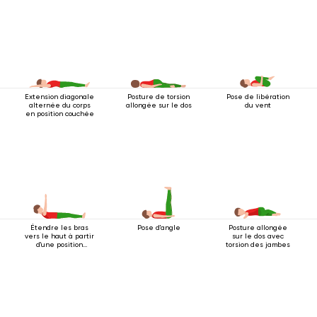
Extension diagonale
Posture de torsion
Pose de libération
alternée du corps
allongée sur le dos
du vent
en position couchée
Étendre les bras
Pose d'angle
Posture allongée
vers le haut à partir
sur le dos avec
d'une position
torsion des jambes
couchée