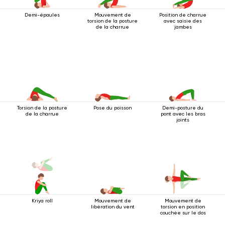
Demi-épaules
Mouvement de
Position de charrue
torsion de la posture
avec saisie des
de la charrue
jambes
Torsion de la posture
Pose du poisson
Demi-posture du
de la charrue
pont avec les bras
joints
Kriya roll
Mouvement de
Mouvement de
libération du vent
torsion en position
couchée sur le dos