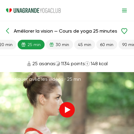
Améliorer la vision — Cours de yoga 25 minutes
Leçons prêtes
Vision
20 min
25 min
30 min
45 min
60 min
90 mi
25 asanas
1134 points
148 kcal
Pratiquer avec les vidéos ·
25 min