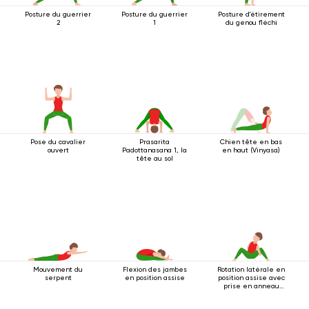
Posture du guerrier
Posture du guerrier
Posture d'étirement
2
1
du genou fléchi
Pose du cavalier
Prasarita
Chien tête en bas
ouvert
Padottanasana 1, la
en haut (Vinyasa)
tête au sol
Mouvement du
Flexion des jambes
Rotation latérale en
serpent
en position assise
position assise avec
prise en anneau
sous le genou