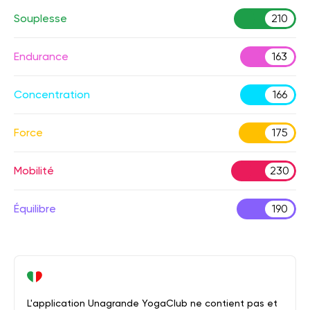
Souplesse
210
Endurance
163
Concentration
166
Force
175
Mobilité
230
Équilibre
190
L'application Unagrande YogaClub ne contient pas et