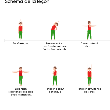
Schéma de la leçon
En m'arrêtant
Mouvement en
Crunch latéral
position debout avec
debout
inclinaison latérale
Extension
Rotation debout
Rotation simultanée
simultanée des bras
détendue
des bras
avec rotation en
position debout