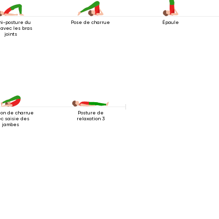
i-posture du
Pose de charrue
Épaule
 avec les bras
joints
ion de charrue
Posture de
c saisie des
relaxation 3
jambes