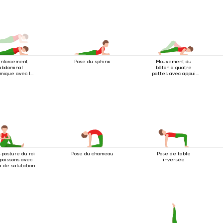
nforcement
Pose du sphinx
Mouvement du
abdominal
bâton à quatre
mique avec la
pattes avec appui
re du bâton à 4
au coude
s et appui sur
les coudes
posture du roi
Pose du chameau
Pose de table
poissons avec
inversée
 de salutation