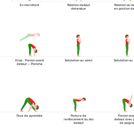
En m'arrêtant
Rotation debout
Rotation du b
détendue
en position d
Kriya : Flexion avant
Salutation au soleil
Salutation au 
debout – Planche
Pose de pyramide
Posture de
Flexion av
renforcement du dos
debout avec 
debout
de poigne