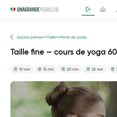
Leçons prêtes
Taille
Perte de poids
Taille fine — cours de yoga 6
10 min
15 min
20 min
25 min