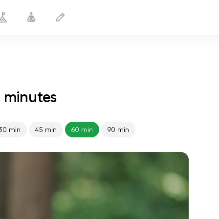
0 minutes
30 min
45 min
60 min
90 min
le vol de l'âme
01:44
paix intérieure
01:27