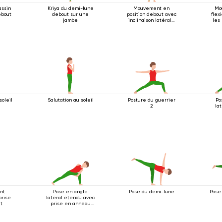
assin
Kriya du demi-lune
Mouvement en
Mo
ebout
debout sur une
position debout avec
flex
jambe
inclinaison latérale
les 
2
soleil
Salutation au soleil
Posture du guerrier
Po
2
la
ant
Pose en angle
Pose du demi-lune
Pose
prise
latéral étendu avec
t
prise en anneau
sous le genou