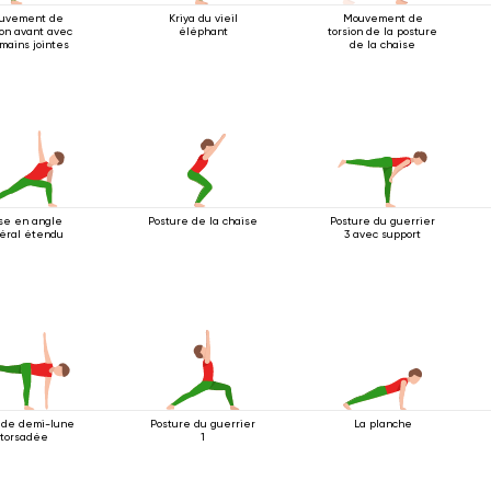
uvement de
Kriya du vieil
Mouvement de
ion avant avec
éléphant
torsion de la posture
mains jointes
de la chaise
se en angle
Posture de la chaise
Posture du guerrier
téral étendu
3 avec support
 de demi-lune
Posture du guerrier
La planche
torsadée
1