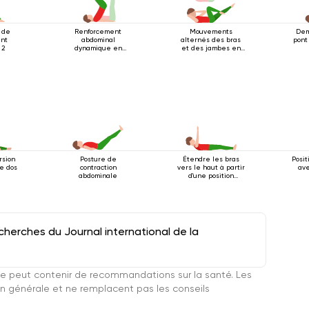
 de
Renforcement
Mouvements
Dem
ent
abdominal
alternés des bras
pont
 2
dynamique en
et des jambes en
position couchée
position allongée
sur le dos
rsion
Posture de
Étendre les bras
Posit
le dos
contraction
vers le haut à partir
ave
abdominale
d'une position
couchée
herches du Journal international de la
e peut contenir de recommandations sur la santé. Les
n générale et ne remplacent pas les conseils