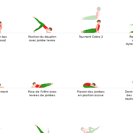
n bas
Position du dauphin
Tournant Cobra 2
Re
yasa)
avec jambe levée
dyna
postu
barre
rement
Pose de l'infini avec
Flexion des jambes
Demi-
levées de jambes
en position assise
des 
mudra