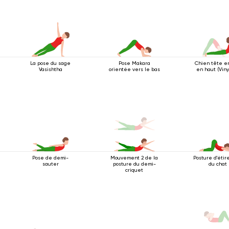
La pose du sage
Pose Makara
Chien tête e
Vasishtha
orientée vers le bas
en haut (Vin
Pose de demi-
Mouvement 2 de la
Posture d'éti
sauter
posture du demi-
du chat
criquet