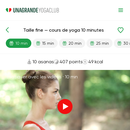
Taille fine — cours de yoga 10 minutes
Leçons prêtes
Taille
Perte de poids
10 min
15 min
20 min
25 min
30 
10 asanas
407 points
49 kcal
Pratiquer avec les vidéos ·
10 min