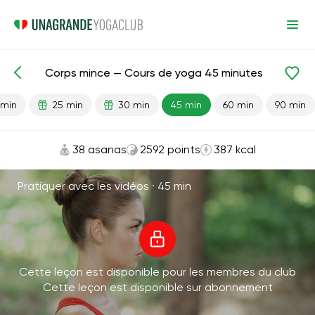
Corps mince — Cours de yoga 45 minutes
Leçons prêtes
Perte de poids
 min
25 min
30 min
45 min
60 min
90 min
38 asanas
2592 points
387 kcal
Pratiquer avec les vidéos ·
45 min
Cette leçon est disponible pour les membres du club
Cette leçon est disponible sur abonnement