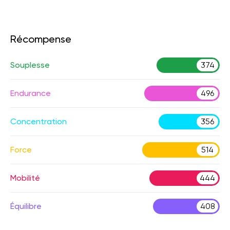
Récompense
Souplesse
374
Endurance
496
Concentration
356
Force
514
Mobilité
444
Équilibre
408