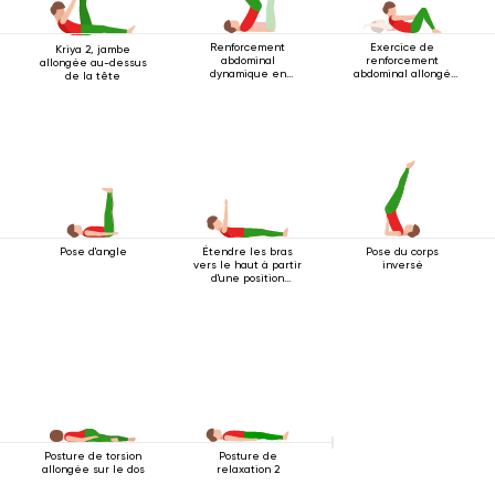
Renforcement
Exercice de
Kriya 2, jambe
abdominal
renforcement
allongée au-dessus
dynamique en
abdominal allongé
de la tête
position couchée
sur le dos
Pose d'angle
Étendre les bras
Pose du corps
vers le haut à partir
inversé
d'une position
couchée
Posture de torsion
Posture de
allongée sur le dos
relaxation 2