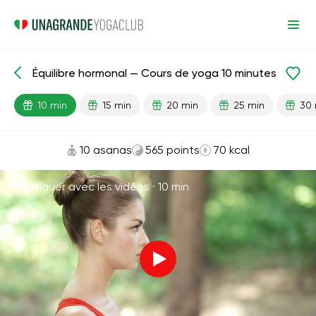
Équilibre hormonal — Cours de yoga 10 minutes
Leçons prêtes
Énergie
10 min
15 min
20 min
25 min
30 
10 asanas
565 points
70 kcal
Pratiquer avec les vidéos ·
10 min