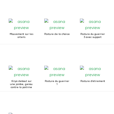
Mouvement sur les
Posture de la chaise
Posture du guerrier
orteils
3 avec support
Kriya debout sur
Posture du guerrier
Posture d'étirement
une jambe, genou
1
contre la poitrine