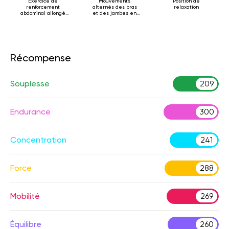
Exercice de
Mouvements
Position de
renforcement
alternés des bras
relaxation
abdominal allongé
et des jambes en
sur le dos
position allongée
sur le dos
Récompense
Souplesse
209
Endurance
300
Concentration
241
Force
288
Mobilité
269
Équilibre
260