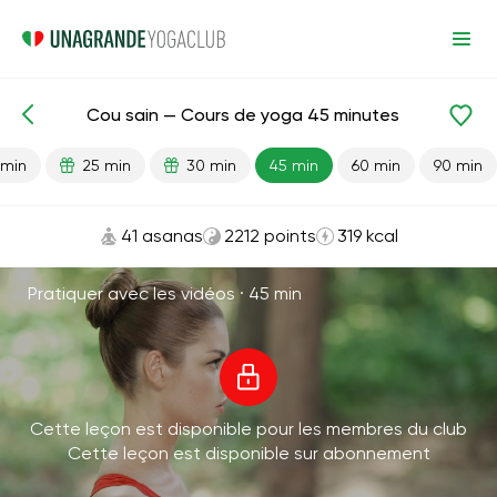
Cou sain — Cours de yoga 45 minutes
Leçons prêtes
Tête
Cou
 min
25 min
30 min
45 min
60 min
90 min
41 asanas
2212 points
319 kcal
Pratiquer avec les vidéos ·
45 min
Cette leçon est disponible pour les membres du club
Cette leçon est disponible sur abonnement