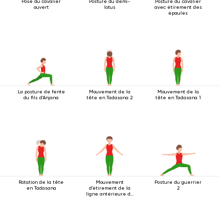
Pose du cavalier
Posture du demi-
Posture du cavalier
ouvert
lotus
avec étirement des
épaules
La posture de fente
Mouvement de la
Mouvement de la
du fils d'Anjana
tête en Tadasana 2
tête en Tadasana 1
Rotation de la tête
Mouvement
Posture du guerrier
en Tadasana
d'étirement de la
2
ligne antérieure du
corps