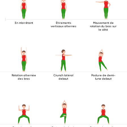
En m'arrêtant
Étirements
Mouvement de
verticaux alternés
rotation du bras sur
le côté
Rotation alternée
Crunch latéral
Posture de demi-
des bras
debout
lune debout