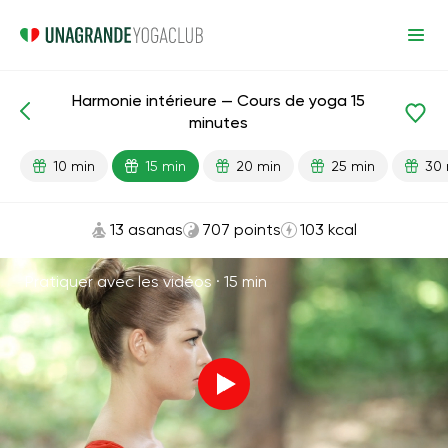
Harmonie intérieure — Cours de yoga 15
Leçons prêtes
Anti-stress
minutes
10 min
15 min
20 min
25 min
30 
13 asanas
707 points
103 kcal
Pratiquer avec les vidéos ·
15 min