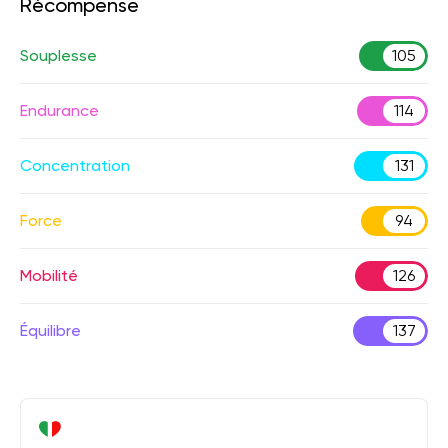
Récompense
Souplesse
105
Endurance
114
Concentration
131
Force
94
Mobilité
126
Équilibre
137