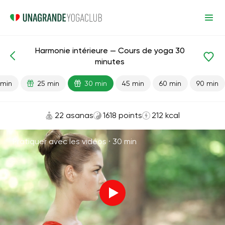
Harmonie intérieure — Cours de yoga 30
Leçons prêtes
Anti-stress
minutes
 min
25 min
30 min
45 min
60 min
90 min
22 asanas
1618 points
212 kcal
Pratiquer avec les vidéos ·
30 min