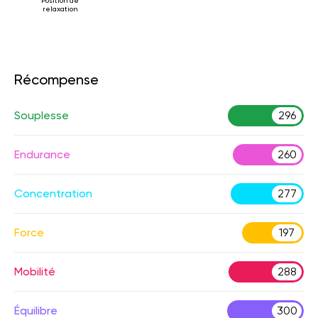
Position de
relaxation
Récompense
Souplesse
296
Endurance
260
Concentration
277
Force
197
Mobilité
288
Équilibre
300