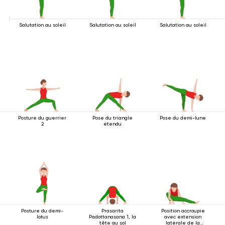
Salutation au soleil
Salutation au soleil
Salutation au soleil
Posture du guerrier
Pose du triangle
Pose du demi-lune
2
étendu
Posture du demi-
Prasarita
Position accroupie
lotus
Padottanasana 1, la
avec extension
tête au sol
latérale de la