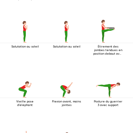
Salutation au soleil
Salutation au soleil
Étirement des
jambes tendues en
position debout avec
sangle
Vieille pose
Flexion avant, mains
Posture du guerrier
d'éléphant
jointes
3 avec support