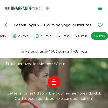
L'esprit joyeux — Cours de yoga 90 minutes
Leçons prêtes
Énergie
 min
25 min
30 min
45 min
60 min
90 min
72 asanas
4506 points
681 kcal
Pratiquer avec les vidéos ·
90 min
Cette leçon est disponible pour les membres du club
Cette leçon est disponible sur abonnement