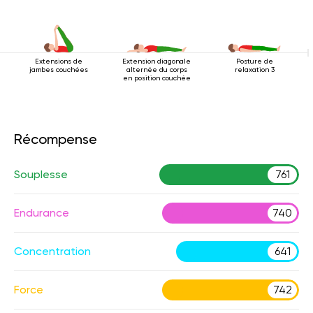
Extensions de
Extension diagonale
Posture de
jambes couchées
alternée du corps
relaxation 3
en position couchée
Récompense
Souplesse
761
Endurance
740
Concentration
641
Force
742