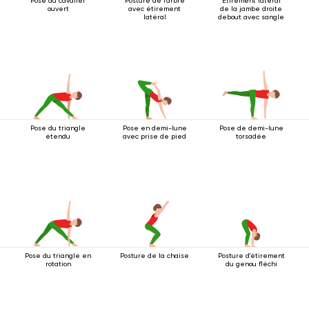
Pose du cavalier
Posture de l'arbre
Étirement latéral
ouvert
avec étirement
de la jambe droite
latéral
debout avec sangle
Pose du triangle
Pose en demi-lune
Pose de demi-lune
étendu
avec prise de pied
torsadée
Pose du triangle en
Posture de la chaise
Posture d'étirement
rotation
du genou fléchi