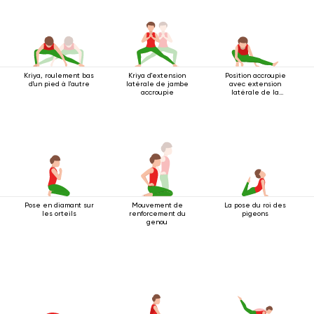
Kriya, roulement bas
Kriya d'extension
Position accroupie
d'un pied à l'autre
latérale de jambe
avec extension
accroupie
latérale de la
jambe
Pose en diamant sur
Mouvement de
La pose du roi des
les orteils
renforcement du
pigeons
genou