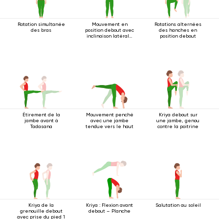
Rotation simultanée
Mouvement en
Rotations alternées
des bras
position debout avec
des hanches en
inclinaison latérale
position debout
2
Étirement de la
Mouvement penché
Kriya debout sur
jambe avant à
avec une jambe
une jambe, genou
Tadasana
tendue vers le haut
contre la poitrine
Kriya de la
Kriya : Flexion avant
Salutation au soleil
grenouille debout
debout – Planche
avec prise du pied 1