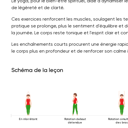
Le yoga, pour le bien-être spirituel, aide à dynamiser le
de légèreté et de clarté.
Ces exercices renforcent les muscles, soulagent les te
pratique se prolonge, plus le sentiment d'équilibre et d
la journée. Le corps reste tonique et l'esprit clair et co
Les enchaînements courts procurent une énergie rapide
le corps plus en profondeur et de renforcer son calme i
Schéma de la leçon
En m'arrêtant
Rotation debout
Rotation simu
détendue
des bras