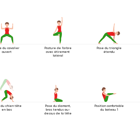
e du cavalier
Posture de l'arbre
Pose du triangle
ouvert
avec étirement
étendu
latéral
 du chien tête
Pose du diamant,
Position confortable
en bas
bras tendus au-
du bateau 1
dessus de la tête