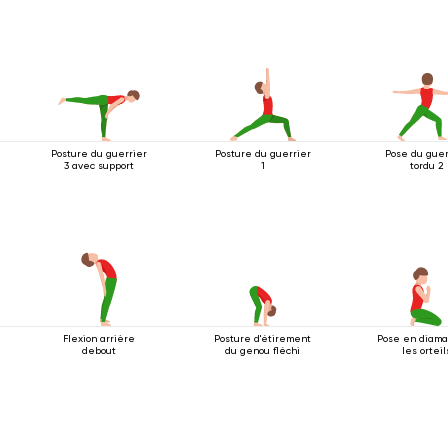
Posture du guerrier
Posture du guerrier
Pose du guer
3 avec support
1
tordu 2
Flexion arrière
Posture d'étirement
Pose en diama
debout
du genou fléchi
les orteil