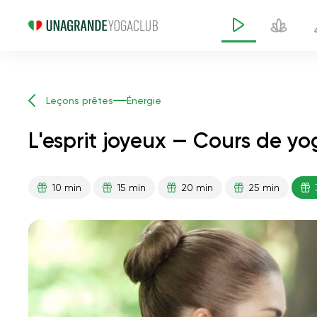
Leçons prêtes
Énergie
L'esprit joyeux — Cours de y
10 min
15 min
20 min
25 min