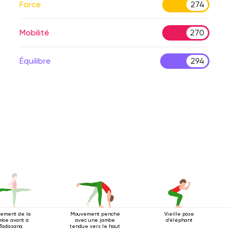
Force
274
Mobilité
270
Équilibre
294
rement de la
Mouvement penché
Vieille pose
mbe avant à
avec une jambe
d'éléphant
Tadasana
tendue vers le haut