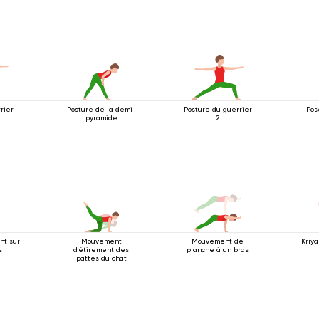
2
rier
Posture de la demi-
Posture du guerrier
Pos
pyramide
2
nt sur
Mouvement
Mouvement de
Kriya
s
d'étirement des
planche à un bras
pattes du chat