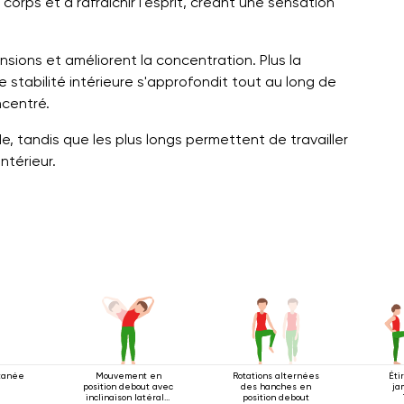
 corps et à rafraîchir l'esprit, créant une sensation
nsions et améliorent la concentration. Plus la
e stabilité intérieure s'approfondit tout au long de
ncentré.
, tandis que les plus longs permettent de travailler
ntérieur.
ltanée
Mouvement en
Rotations alternées
Éti
position debout avec
des hanches en
ja
inclinaison latérale
position debout