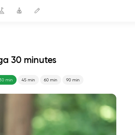
oga 30 minutes
L'esprit joyeux
30 min
30 min
45 min
60 min
90 min
le vol de l'âme
01:44
paix intérieure
01:27