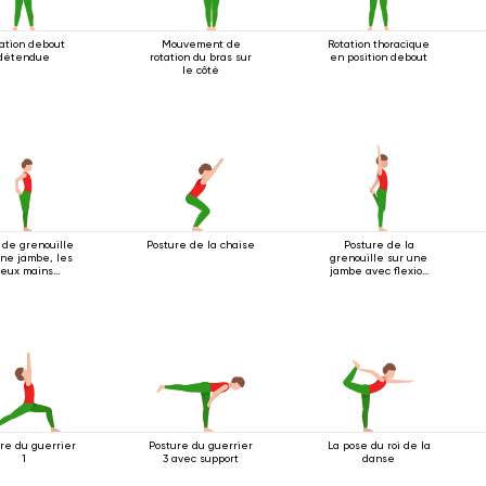
ation debout
Mouvement de
Rotation thoracique
détendue
rotation du bras sur
en position debout
le côté
 de grenouille
Posture de la chaise
Posture de la
une jambe, les
grenouille sur une
eux mains
jambe avec flexion
ppant le pied
arrière
re du guerrier
Posture du guerrier
La pose du roi de la
1
3 avec support
danse