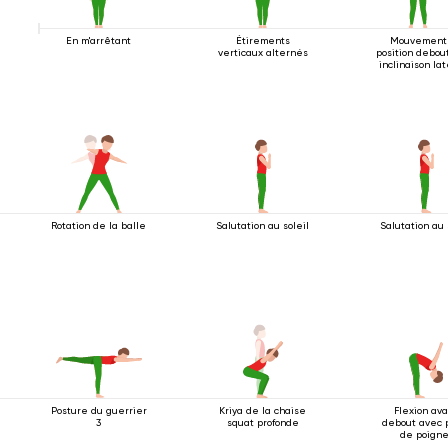
En m'arrêtant
Étirements
Mouvement
verticaux alternés
position debou
inclinaison la
Rotation de la balle
Salutation au soleil
Salutation au 
Posture du guerrier
Kriya de la chaise
Flexion av
3
squat profonde
debout avec 
de poigne