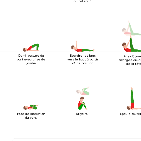
du bateau 1
Demi-posture du
Étendre les bras
Kriya 2, ja
pont avec prise de
vers le haut à partir
allongée au-d
jambe
d'une position
de la têt
couchée
Pose de libération
Kriya roll
Épaule soute
du vent