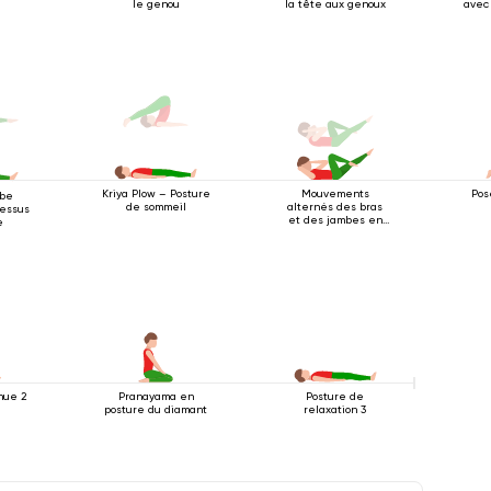
le genou
la tête aux genoux
avec
Mouvements
Pos
Kriya Plow – Posture
mbe
alternés des bras
de sommeil
essus
et des jambes en
e
position allongée
sur le dos
nue 2
Pranayama en
Posture de
posture du diamant
relaxation 3