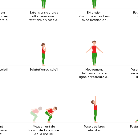
 en
Extensions de bras
Extension
Rot
t avec
alternées avec
simultanée des bras
térale
rotations en position
avec rotation en
debout
position debout
soleil
Salutation au soleil
Mouvement
Pose
d'étirement de la
sur 
ligne antérieure du
d
corps
agri
ant
Mouvement de
Pose des bras
Postu
prise
torsion de la posture
étendus
t
de la chaise