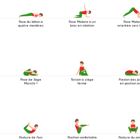
Pose du bâton à
Pose Makara à un
Pose Maka
quatre membres
bras en rotation
orientée vers 
Pose de Sage
Torsion à siège
Flexion des j
Marichi 1
fermé
en position a
Posture de l'arc
Position confortable
Posture du co