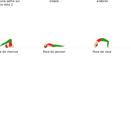
 une patte sur
simple
endormi
la tête 2
e de charrue
Pose du poisson
Pose de roue