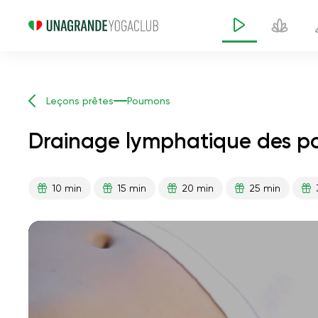
Leçons prêtes
Poumons
Drainage lymphatique des p
10 min
15 min
20 min
25 min