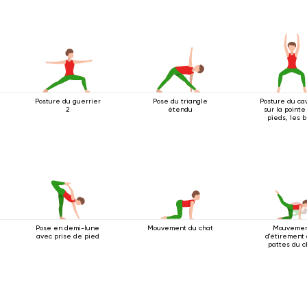
Posture du guerrier
Pose du triangle
Posture du ca
2
étendu
sur la point
pieds, les b
tendus au-d
de la têt
Pose en demi-lune
Mouvement du chat
Mouveme
avec prise de pied
d'étirement
pattes du c