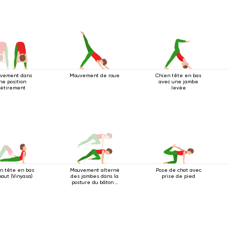
vement dans
Mouvement de roue
Chien tête en bas
ne position
avec une jambe
'étirement
levée
n tête en bas
Mouvement alterné
Pose de chat avec
aut (Vinyasa)
des jambes dans la
prise de pied
posture du bâton à
quatre pattes