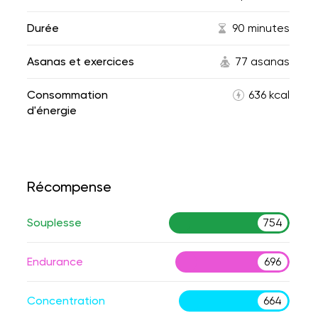
Durée
90 minutes
Asanas et exercices
77 asanas
Consommation
636 kcal
d'énergie
Récompense
Souplesse
754
Endurance
696
Concentration
664