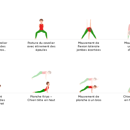
valier
Posture du cavalier
Mouvement de
Mou
e des
avec étirement des
flexion latérale
u
ras
épaules
jambes écartées
d
essus
e
nt
Mouvement de
Chie
Planche Kriya –
 des
planche à un bras
en h
Chien tête en haut
hat