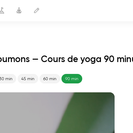
oumons — Cours de yoga 90 min
30 min
45 min
60 min
90 min
le vol de l'âme
01:44
paix intérieure
01:27