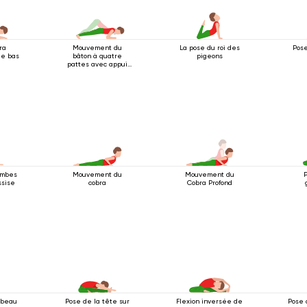
ra
Mouvement du
La pose du roi des
Pose
le bas
bâton à quatre
pigeons
pattes avec appui
au coude
ambes
Mouvement du
Mouvement du
ssise
cobra
Cobra Profond
rbeau
Pose de la tête sur
Flexion inversée de
Pose 