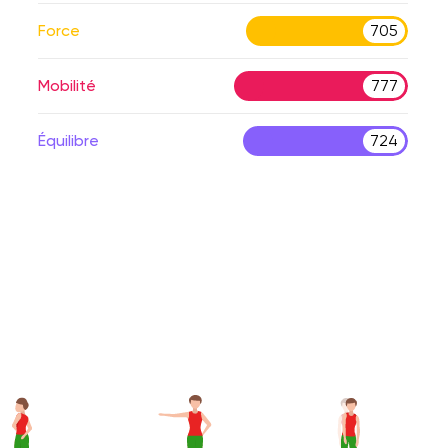
Force
705
Mobilité
777
Équilibre
724