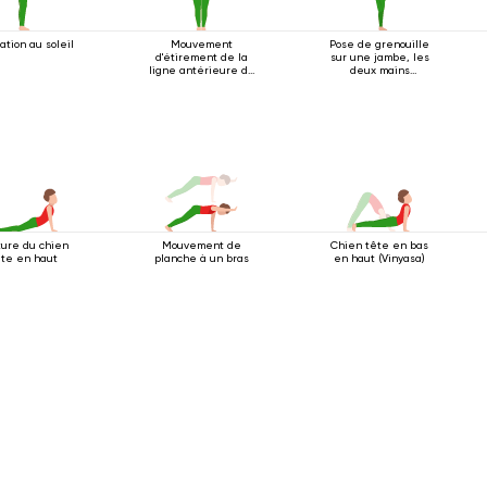
ation au soleil
Mouvement
Pose de grenouille
d'étirement de la
sur une jambe, les
ligne antérieure du
deux mains
corps
agrippant le pied
ture du chien
Mouvement de
Chien tête en bas
ête en haut
planche à un bras
en haut (Vinyasa)