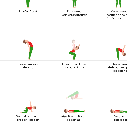
En m'arrêtant
Étirements
Mouvement
verticaux alternés
position debou
inclinaison la
Flexion arrière
Kriya de la chaise
Flexion av
debout
squat profonde
debout avec 
de poigne
Pose Makara à un
Position 
Kriya Plow – Posture
bras en rotation
relaxatio
de sommeil