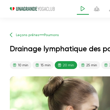
Leçons prêtes
Poumons
Drainage lymphatique des p
10 min
15 min
20 min
25 min