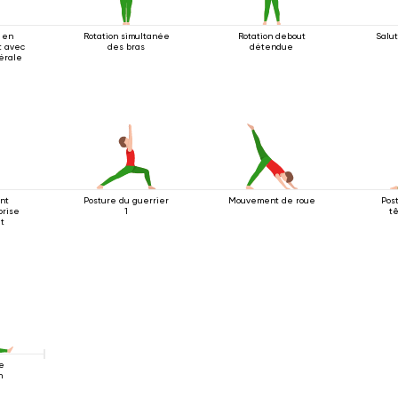
 en
Rotation simultanée
Rotation debout
Salut
t avec
des bras
détendue
térale
ant
Posture du guerrier
Mouvement de roue
Pos
prise
1
t
t
de
n