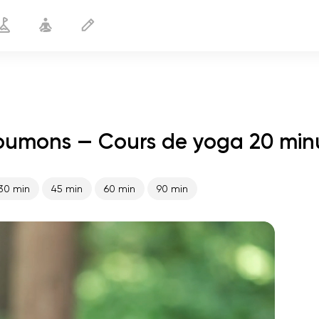
oumons — Cours de yoga 20 min
Drainage lymphatique des poumons
20 min
30 min
45 min
60 min
90 min
le vol de l'âme
01:44
paix intérieure
01:27