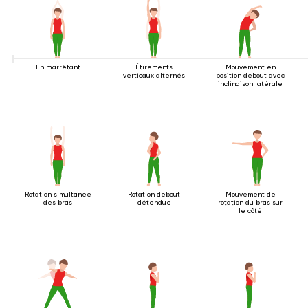
En m'arrêtant
Étirements
Mouvement en
verticaux alternés
position debout avec
inclinaison latérale
Rotation simultanée
Rotation debout
Mouvement de
des bras
détendue
rotation du bras sur
le côté