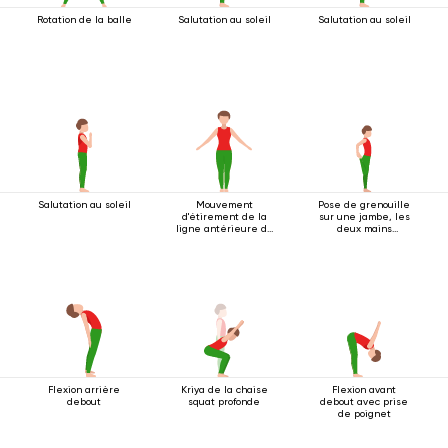
Rotation de la balle
Salutation au soleil
Salutation au soleil
Salutation au soleil
Mouvement
Pose de grenouille
d'étirement de la
sur une jambe, les
ligne antérieure du
deux mains
corps
agrippant le pied
Flexion arrière
Kriya de la chaise
Flexion avant
debout
squat profonde
debout avec prise
de poignet