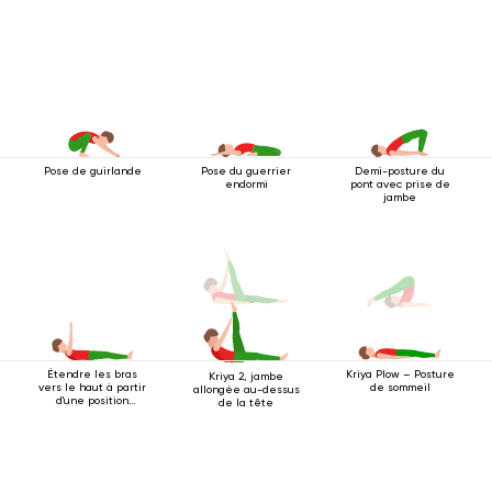
Pose de guirlande
Pose du guerrier
Demi-posture du
endormi
pont avec prise de
jambe
Étendre les bras
Kriya Plow – Posture
Kriya 2, jambe
vers le haut à partir
de sommeil
allongée au-dessus
d'une position
de la tête
couchée