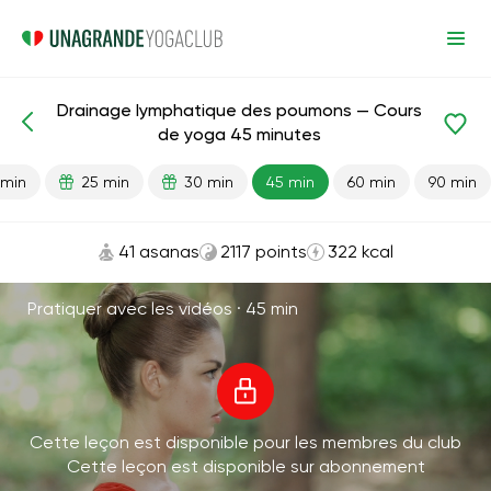
Drainage lymphatique des poumons — Cours
Leçons prêtes
Poumons
de yoga 45 minutes
 min
25 min
30 min
45 min
60 min
90 min
41 asanas
2117 points
322 kcal
Pratiquer avec les vidéos ·
45 min
Cette leçon est disponible pour les membres du club
Cette leçon est disponible sur abonnement