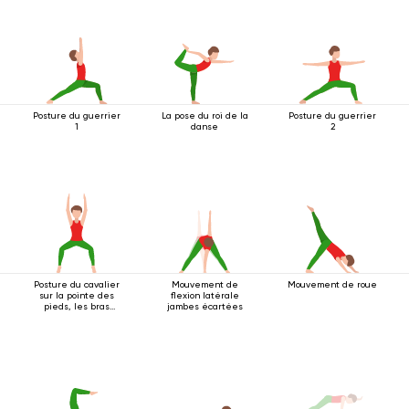
Posture du guerrier
La pose du roi de la
Posture du guerrier
1
danse
2
Posture du cavalier
Mouvement de
Mouvement de roue
sur la pointe des
flexion latérale
pieds, les bras
jambes écartées
tendus au-dessus
de la tête