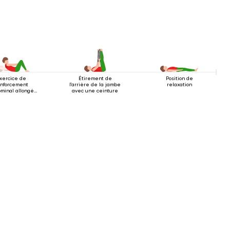
xercice de
Étirement de
Position de
nforcement
l'arrière de la jambe
relaxation
minal allongé
avec une ceinture
sur le dos