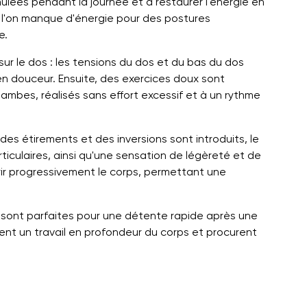
mulées pendant la journée et à restaurer l'énergie en
e l'on manque d'énergie pour des postures
e.
ur le dos : les tensions du dos et du bas du dos
en douceur. Ensuite, des exercices doux sont
jambes, réalisés sans effort excessif et à un rythme
 des étirements et des inversions sont introduits, le
rticulaires, ainsi qu'une sensation de légèreté et de
ir progressivement le corps, permettant une
s sont parfaites pour une détente rapide après une
tent un travail en profondeur du corps et procurent