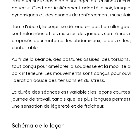
Pratiquer sur le dos aide à soulager les tensions accu
douceur. C'est particulièrement adapté le soir, lorsqu
dynamiques et des asanas de renforcement musculair
Tout d'abord, le corps se détend en position allongée s
sont relâchées et les muscles des jambes sont étirés 
proposés pour renforcer les abdominaux, le dos et les 
confortable.
Au fil de la séance, des postures assises, des torsions,
tout conçu pour améliorer la souplesse et la mobilité a
paix intérieure. Les mouvements sont conçus pour ouvr
libération douce des tensions et du stress.
La durée des séances est variable : les leçons courte
journée de travail, tandis que les plus longues permet
une sensation de légèreté et de fraîcheur.
Schéma de la leçon