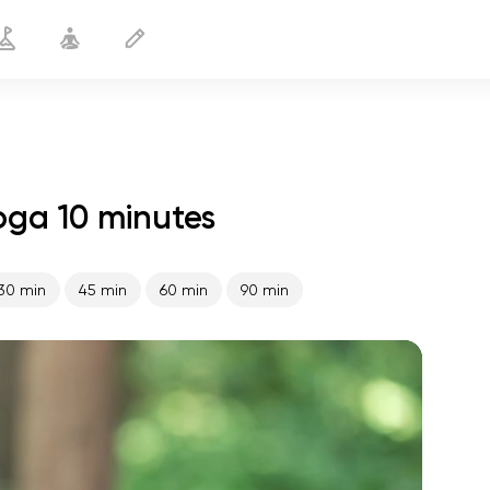
oga 10 minutes
Yoga sur le dos
10 min
30 min
45 min
60 min
90 min
le vol de l'âme
01:44
paix intérieure
01:27