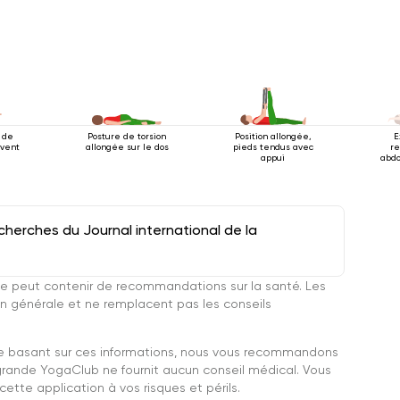
 de
Posture de torsion
Position allongée,
E
 vent
allongée sur le dos
pieds tendus avec
re
appui
abdo
herches du Journal international de la
e peut contenir de recommandations sur la santé. Les
n générale et ne remplacent pas les conseils
se basant sur ces informations, nous vous recommandons
grande YogaClub ne fournit aucun conseil médical. Vous
ette application à vos risques et périls.