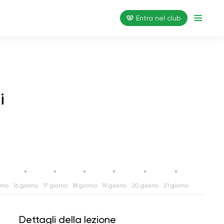
Entra nel club
i
orno
16 giorno
17 giorno
18 giorno
19 giorno
20 giorno
21 giorno
Dettagli della lezione