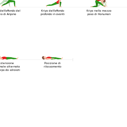
dell'affondo del
Kriya dell'affondo
Kriya nella mezza
lio di Anjana
profondo in avanti
posa di Hanuman
Estensione
Posizione di
nale alternata
rilassamento
orpo da sdraiati