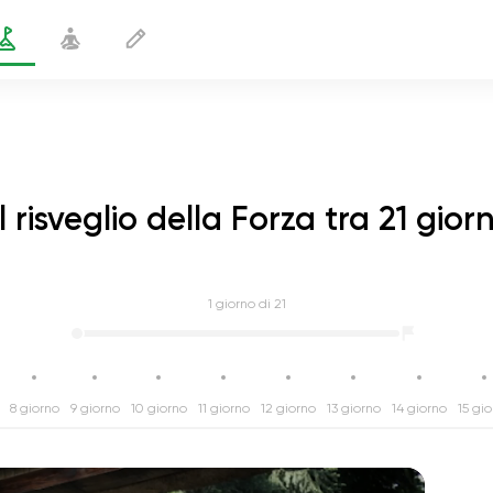
Il risveglio della Forza tra 21 giorn
1
giorno di 21
8 giorno
9 giorno
10 giorno
11 giorno
12 giorno
13 giorno
14 giorno
15 gi