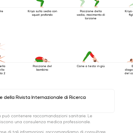
ole
Kriya sulla sedia con
Posizione della
Kriya 
squat profondo
sedia, movimento di
fig
torsione
ella
Posizione del
Cane a testa in giù
ella
bambino
diago
ta 2
del c
della Rivista Internazionale di Ricerca
 può contenere raccomandazioni sanitarie. Le
ituiscono una consulenza medica professionale.
base di tali informazioni, raccomandiamo di consultare