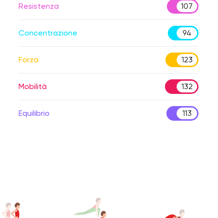
Resistenza
107
Concentrazione
94
Forza
123
Mobilità
132
Equilibrio
113