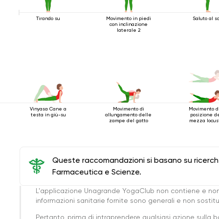
Tirando su
Movimento in piedi
Saluto al s
con inclinazione
laterale 2
Vinyasa Cane a
Movimento di
Movimento d
testa in giù-su
allungamento delle
posizione d
zampe del gatto
mezza locus
Queste raccomandazioni si basano su ricerche 
Farmaceutica e Scienze.
L'applicazione Unagrande YogaClub non contiene e non
informazioni sanitarie fornite sono generali e non sost
Pertanto, prima di intraprendere qualsiasi azione sulla 