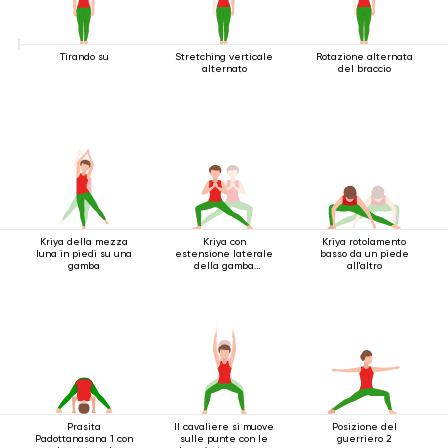
Tirando su
Stretching verticale
Rotazione alternata
alternato
del braccio
Kriya della mezza
Kriya con
Kriya rotolamento
luna in piedi su una
estensione laterale
basso da un piede
gamba
della gamba
all'altro
accovacciata
Prasita
Il cavaliere si muove
Posizione del
Padottanasana 1 con
sulle punte con le
guerriero 2