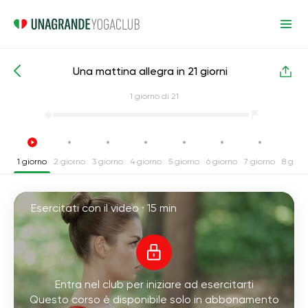
Una mattina allegra in 21 giorni
Corsi intensivi di yoga
Energia
1
giorno di 21
1 giorno
2 giorno
3 giorno
4 giorno
5 giorno
6 giorno
7 giorno
8 gior
Esercitati con il video ·
15 min
Entra nel club per iniziare ad esercitarti
Questo corso è disponibile solo in abbonamento