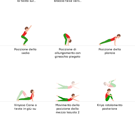
la testa sul
braccia tese verso
pavimento
l'alto
Posizione della
Posizione di
Posizione della
sedia
allungamento con
plancia
ginocchio piegato
Vinyasa Cane a
Movimento della
Kriya rotolamento
testa in giù-su
posizione della
posteriore
mezza locusta 2