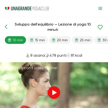
Sviluppo dell'equilibrio — Lezione di yoga 10
Lezioni pronte
Bilancia
minuti
10 min
15 min
20 min
25 min
30 
8 asana
478 punti
81 kcal
Esercitati con il video ·
10 min