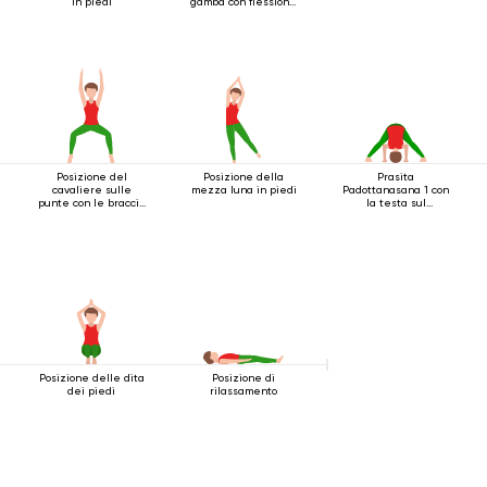
in piedi
gamba con flessione
all'indietro
Posizione del
Posizione della
Prasita
cavaliere sulle
mezza luna in piedi
Padottanasana 1 con
punte con le braccia
la testa sul
estese sopra la
pavimento
testa
Posizione delle dita
Posizione di
dei piedi
rilassamento