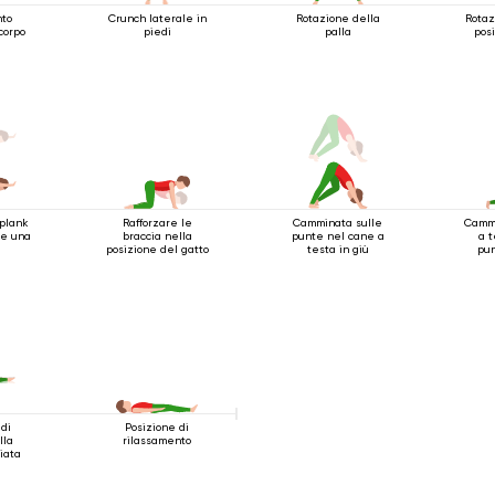
nto
Crunch laterale in
Rotazione della
Rotaz
corpo
piedi
palla
pos
plank
Rafforzare le
Camminata sulle
Cammi
 e una
braccia nella
punte nel cane a
a t
posizione del gatto
testa in giù
pun
di
Posizione di
lla
rilassamento
iata