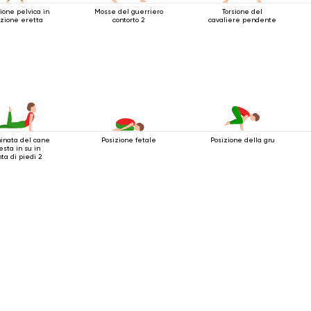
ione pelvica in
Mosse del guerriero
Torsione del
izione eretta
contorto 2
cavaliere pendente
nata del cane
Posizione fetale
Posizione della gru
esta in su in
ta di piedi 2