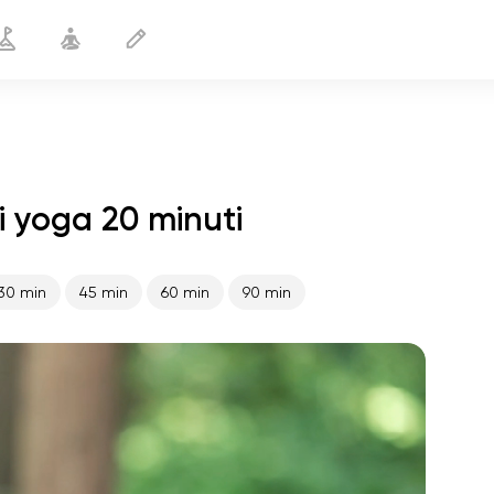
di yoga 20 minuti
Yoga per il tennis
20 min
30 min
45 min
60 min
90 min
volo dell'anima
01:44
pace interiore
01:27