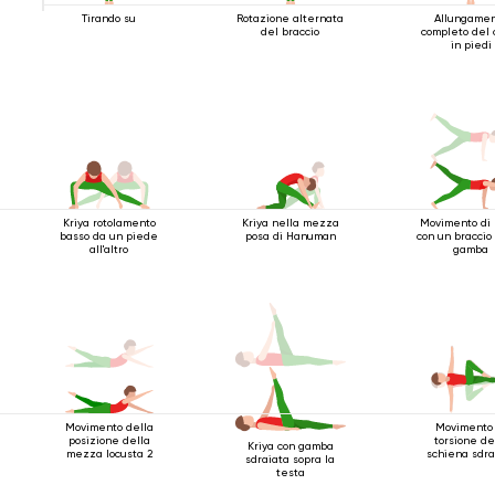
Tirando su
Rotazione alternata
Allungame
del braccio
completo del 
in piedi
Kriya rotolamento
Kriya nella mezza
Movimento di 
basso da un piede
posa di Hanuman
con un braccio
all'altro
gamba
Movimento della
Movimento 
posizione della
torsione de
Kriya con gamba
mezza locusta 2
schiena sdra
sdraiata sopra la
testa