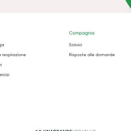
Compagnia
oga
Scrivici
e respirazione
Risposte alle domande
i
rcizi