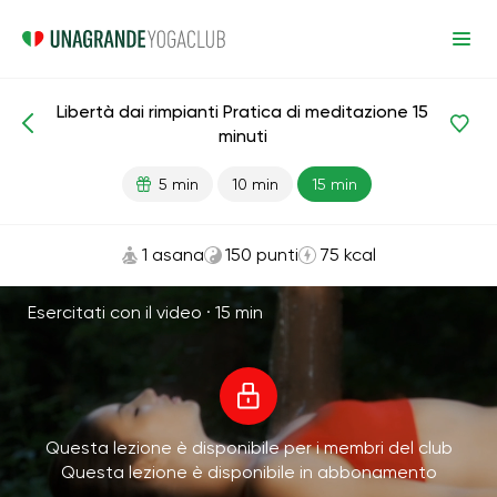
Libertà dai rimpianti Pratica di meditazione 15
Meditazioni e respirazione
Rimpianto
minuti
5 min
10 min
15 min
1 asana
150 punti
75 kcal
Esercitati con il video ·
15 min
Questa lezione è disponibile per i membri del club
Questa lezione è disponibile in abbonamento