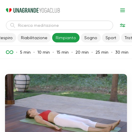
Respiro
Riabilitazione
Rimpianto
Sogno
Sport
Tri
5 min
10 min
15 min
20 min
25 min
30 min