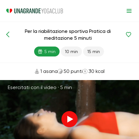
Per la riabilitazione sportiva Pratica di
Meditazioni e respirazione
Sport
Riabilitazione
meditazione 5 minuti
5 min
10 min
15 min
1 asana
50 punti
30 kcal
Esercitati con il video ·
5 min