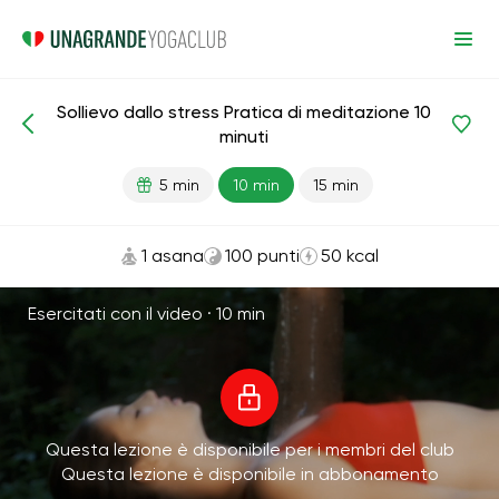
Sollievo dallo stress Pratica di meditazione 10
Meditazioni e respirazione
Antistress
minuti
5 min
10 min
15 min
1 asana
100 punti
50 kcal
Esercitati con il video ·
10 min
Questa lezione è disponibile per i membri del club
Questa lezione è disponibile in abbonamento