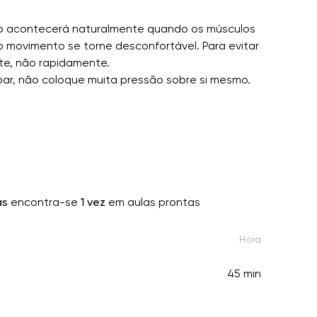
so acontecerá naturalmente quando os músculos
 movimento se torne desconfortável. Para evitar
te, não rapidamente.
ar, não coloque muita pressão sobre si mesmo.
as
encontra-se
1 vez
em aulas prontas
Hora
45 min