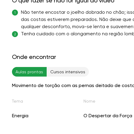
O que fazer se não for igual ao vídeo
Não tente encostar o joelho dobrado no chão; is
1
das costas estiverem preparados. Não deixe que o
qualquer desconforto, mova-se lenta e suavemen
Tenha cuidado com o alongamento na região lomb
2
Onde encontrar
Aulas prontas
Cursos intensivos
Movimento de torção com as pernas deitado de cost
Tema
Nome
Energia
O Despertar da Força