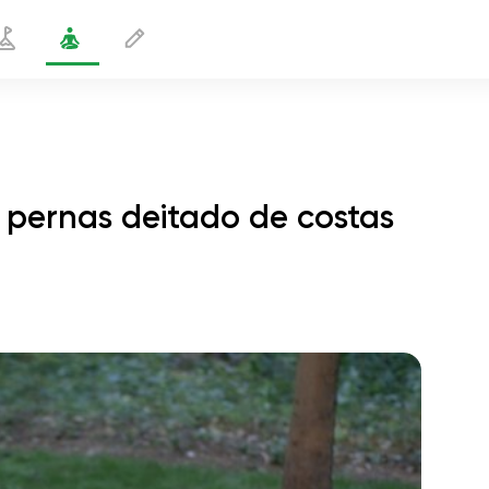
pernas deitado de costas
ão com as pernas deitado de costas
2 min
o voo da alma
01:44