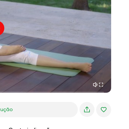
paz interior
01:27
sonhos matinais
01:34
frescor da floresta
05:00
Voz do instrutor
chuva de verão
02:00
silêncio da montanha
02:00
brisa do mar
02:00
a voz do vento
02:00
floresta da primavera
02:00
trução