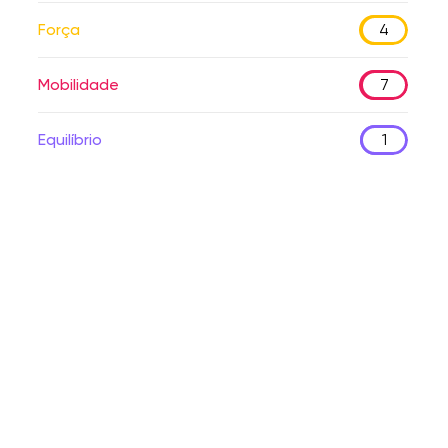
Força
4
Mobilidade
7
Equilíbrio
1