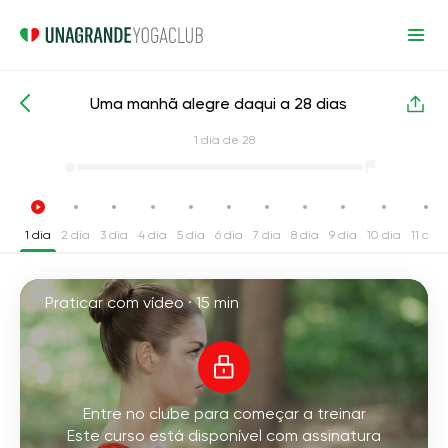
Uma manhã alegre daqui a 28 dias
Cursos de yoga intensivos
Energia
1
dia de 28
1 dia
2 dia
3 dia
4 dia
5 dia
6 dia
7 dia
8 dia
9 dia
10 dia
11 dia
Praticar com vídeo ·
15 min
Entre no clube para começar a treinar
Este curso está disponível com assinatura