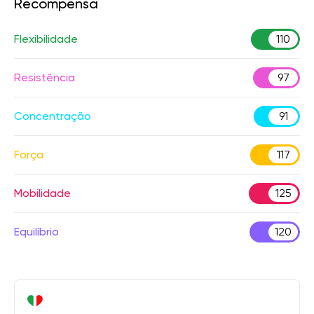
Recompensa
Flexibilidade
110
Resistência
97
Concentração
91
Força
117
Mobilidade
125
Equilíbrio
120