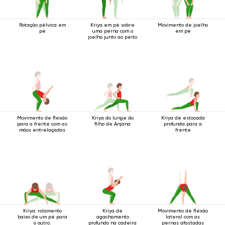
Rotação pélvica em
Kriya em pé sobre
Movimento de joelho
pé
uma perna com o
em pé
joelho junto ao peito
Movimento de flexão
Kriya do lunge do
Kriya de estocada
para a frente com as
filho de Anjana
profunda para a
mãos entrelaçadas
frente
Kriya: rolamento
Kriya de
Movimento de flexão
baixo de um pé para
agachamento
lateral com as
o outro.
profundo na cadeira
pernas afastadas