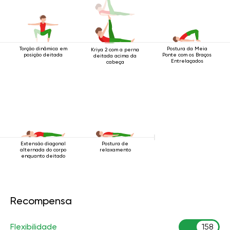
Torção dinâmica em
Postura da Meia
Kriya 2 com a perna
posição deitada
Ponte com os Braços
deitada acima da
Entrelaçados
cabeça
Extensão diagonal
Postura de
alternada do corpo
relaxamento
enquanto deitado
Recompensa
Flexibilidade
158