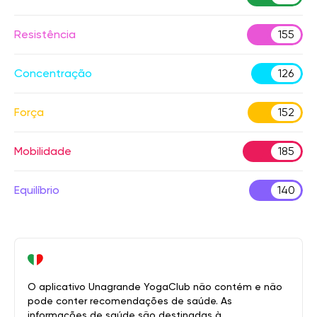
Resistência
155
Concentração
126
Força
152
Mobilidade
185
Equilíbrio
140
O aplicativo Unagrande YogaClub não contém e não
pode conter recomendações de saúde. As
informações de saúde são destinadas à