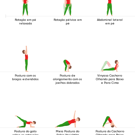
Rotação em pé
Rotação pélvica em
Abdominal lateral
relaxada
pé
em pé
Postura com os
Postura de
Vinyasa Cachorro
braços estendidos
alongamento com os
Olhando para Baixo
joelhos dobrados
e Para Cima
Postura do gato
Meia Postura do
Postura do Cachorro
sobre os cotovelos
Sábio Vasishtha
Olhando para Baixo