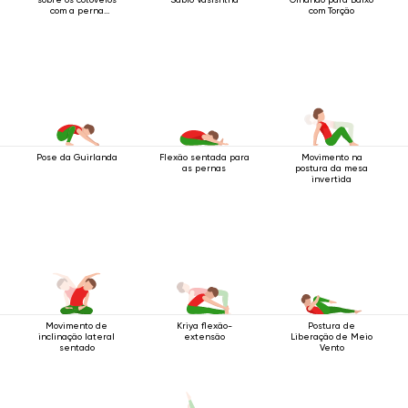
com a perna
com Torção
levantada para trás
Pose da Guirlanda
Flexão sentada para
Movimento na
as pernas
postura da mesa
invertida
Movimento de
Kriya flexão-
Postura de
inclinação lateral
extensão
Liberação de Meio
sentado
Vento