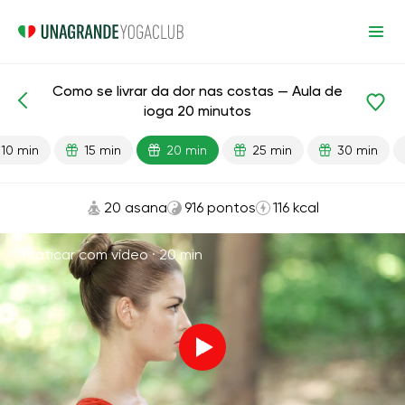
Como se livrar da dor nas costas — Aula de
Aulas prontas
Voltar
ioga 20 minutos
10 min
15 min
20 min
25 min
30 min
20 asana
916 pontos
116 kcal
Praticar com vídeo ·
20 min