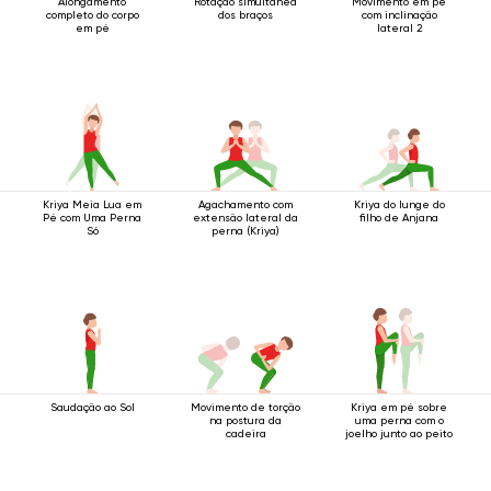
Alongamento
Rotação simultânea
Movimento em pé
completo do corpo
dos braços
com inclinação
em pé
lateral 2
Kriya Meia Lua em
Agachamento com
Kriya do lunge do
Pé com Uma Perna
extensão lateral da
filho de Anjana
Só
perna (Kriya)
Saudação ao Sol
Movimento de torção
Kriya em pé sobre
na postura da
uma perna com o
cadeira
joelho junto ao peito