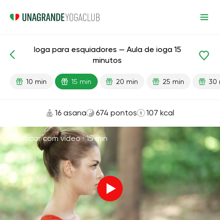
Ioga para esquiadores — Aula de ioga 15
Aulas prontas
Esporte
minutos
10 min
15 min
20 min
25 min
30 
16 asana
674 pontos
107 kcal
Praticar com vídeo ·
15 min