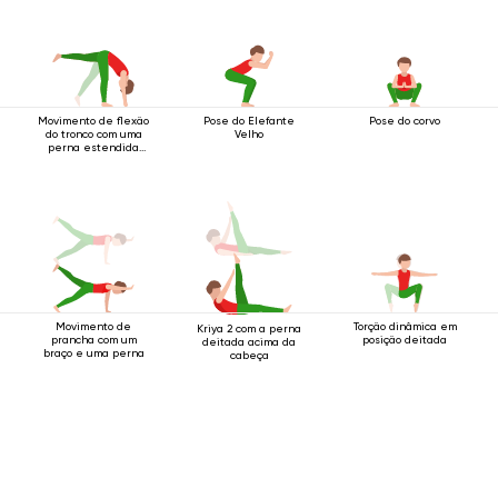
Movimento de flexão
Pose do Elefante
Pose do corvo
do tronco com uma
Velho
perna estendida
para cima.
Movimento de
Torção dinâmica em
Kriya 2 com a perna
prancha com um
posição deitada
deitada acima da
braço e uma perna
cabeça