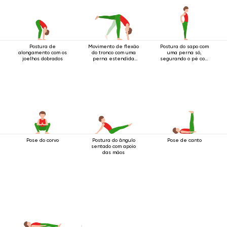
Postura de
Movimento de flexão
Postura do sapo com
alongamento com os
do tronco com uma
uma perna só,
joelhos dobrados
perna estendida
segurando o pé com
para cima.
as duas mãos.
Pose do corvo
Postura do ângulo
Pose de canto
sentado com apoio
das mãos