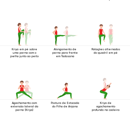
Kriya em pé sobre
Alongamento de
Rotações alternadas
uma perna com o
perna para frente
do quadril em pé
joelho junto ao peito
em Tadasana
Agachamento com
Postura de Estocada
Kriya de
extensão lateral da
do Filho de Anjana
agachamento
perna (Kriya)
profundo na cadeira