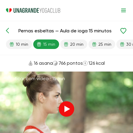
Pernas esbeltas — Aula de ioga 15 minutos
Aulas prontas
Pernas
10 min
15 min
20 min
25 min
30 
16 asana
766 pontos
126 kcal
Praticar com vídeo ·
15 min