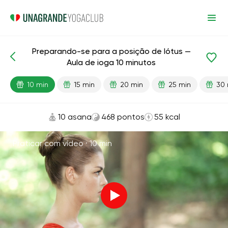
Preparando-se para a posição de lótus —
Aulas prontas
Flexibilidade
Aula de ioga 10 minutos
10 min
15 min
20 min
25 min
30 
10 asana
468 pontos
55 kcal
Praticar com vídeo ·
10 min