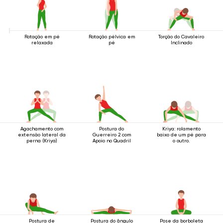
Rotação em pé
Rotação pélvica em
Torção do Cavaleiro
relaxada
pé
Inclinado
Agachamento com
Postura do
Kriya: rolamento
extensão lateral da
Guerreiro 2 com
baixo de um pé para
perna (Kriya)
Apoio no Quadril
o outro.
Postura de
Postura do ângulo
Pose da borboleta