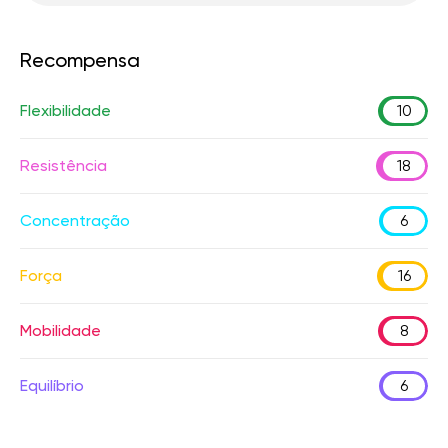
Recompensa
Flexibilidade
10
Resistência
18
Concentração
6
Força
16
Mobilidade
8
Equilíbrio
6