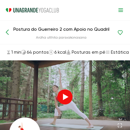
Postura do Guerreiro 2 com Apoio no Quadril
Asanas e exercícios
Posturas em pé
Ardha utthita parsvakonasana
1 min
64 pontos
6 kcal
Posturas em pé
Estática