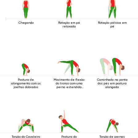
Chegando
Rotação em pé
Rotação pélvica em
relaxada
pé
Postura de
Movimento de flexão
Caminhada na ponta
alongamento com os
do tronco com uma
dos pés em postura
joelhos dobrados
perna estendida
alongada
para cima.
Torção do Cavaleiro
Postura do
Torção de pernas