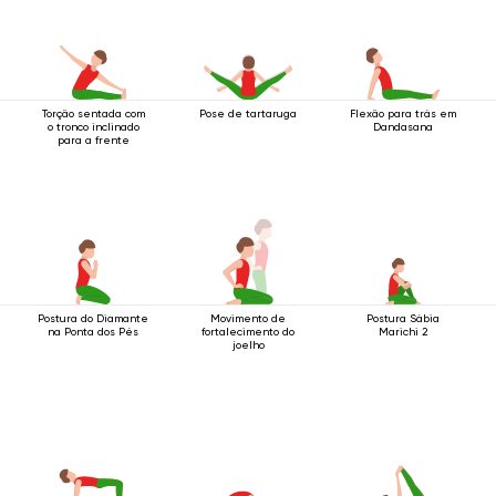
Torção sentada com
Pose de tartaruga
Flexão para trás em
o tronco inclinado
Dandasana
para a frente
Postura do Diamante
Movimento de
Postura Sábia
na Ponta dos Pés
fortalecimento do
Marichi 2
joelho