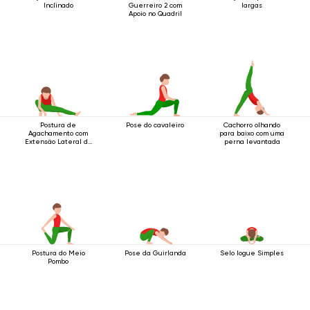
Inclinado
Guerreiro 2 com
largas
Apoio no Quadril
Postura de
Pose do cavaleiro
Cachorro olhando
Agachamento com
para baixo com uma
Extensão Lateral da
perna levantada
Perna
Postura do Meio
Pose da Guirlanda
Selo Iogue Simples
Pombo