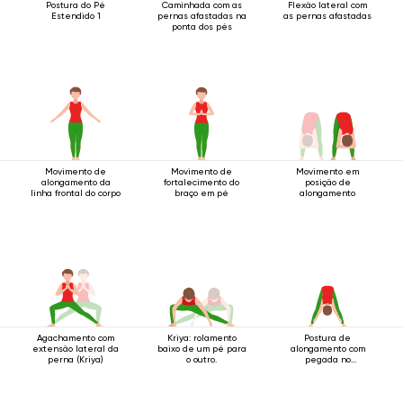
Postura do Pé
Caminhada com as
Flexão lateral com
Estendido 1
pernas afastadas na
as pernas afastadas
ponta dos pés
Movimento de
Movimento de
Movimento em
alongamento da
fortalecimento do
posição de
linha frontal do corpo
braço em pé
alongamento
Agachamento com
Kriya: rolamento
Postura de
extensão lateral da
baixo de um pé para
alongamento com
perna (Kriya)
o outro.
pegada no
calcanhar