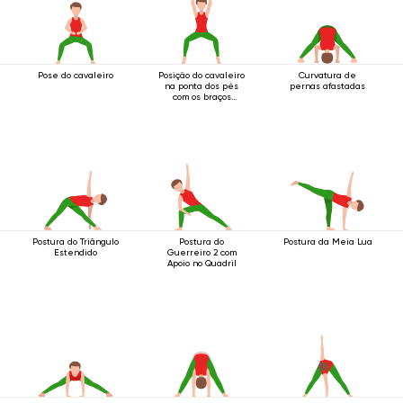
Pose do cavaleiro
Posição do cavaleiro
Curvatura de
na ponta dos pés
pernas afastadas
com os braços
estendidos acima da
cabeça
Postura do Triângulo
Postura do
Postura da Meia Lua
Estendido
Guerreiro 2 com
Apoio no Quadril