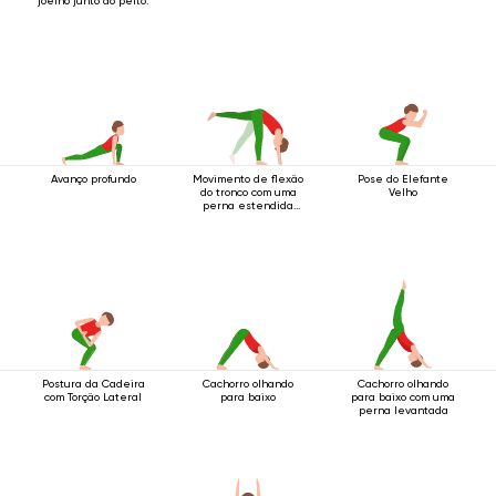
joelho junto ao peito.
Avanço profundo
Movimento de flexão
Pose do Elefante
do tronco com uma
Velho
perna estendida
para cima.
Postura da Cadeira
Cachorro olhando
Cachorro olhando
com Torção Lateral
para baixo
para baixo com uma
perna levantada