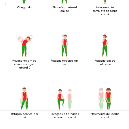
Chegando
Abdominal lateral
Alongamento
em pé
completo do corpo
em pé
Movimento em pé
Rotação torácica em
Rotação em pé
com inclinação
pé
relaxada
lateral 2
Rotação pélvica em
Rotações alternadas
Movimento de joelho
pé
do quadril em pé
em pé