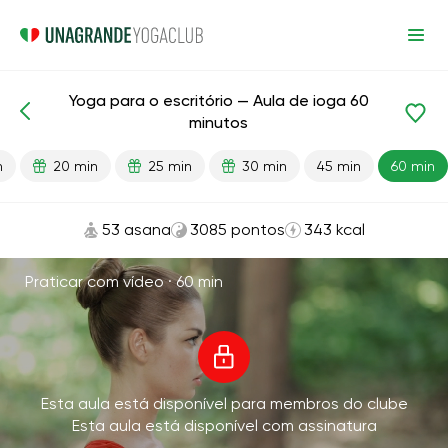
Yoga para o escritório — Aula de ioga 60
Aulas prontas
Relaxamento
minutos
n
20 min
25 min
30 min
45 min
60 min
53 asana
3085 pontos
343 kcal
Praticar com vídeo ·
60 min
Esta aula está disponível para membros do clube
Esta aula está disponível com assinatura