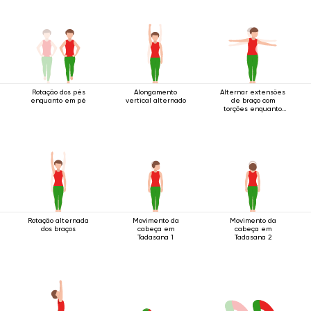
Rotação dos pés
Alongamento
Alternar extensões
enquanto em pé
vertical alternado
de braço com
torções enquanto
em pé
Rotação alternada
Movimento da
Movimento da
dos braços
cabeça em
cabeça em
Tadasana 1
Tadasana 2