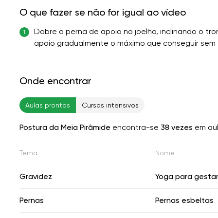
O que fazer se não for igual ao vídeo
Dobre a perna de apoio no joelho, inclinando o tro
1
apoio gradualmente o máximo que conseguir sem s
Onde encontrar
Aulas prontas
Cursos intensivos
Postura da Meia Pirâmide
encontra-se
38 vezes
em aul
Tema
Nome
Gravidez
Yoga para gesta
Pernas
Pernas esbeltas