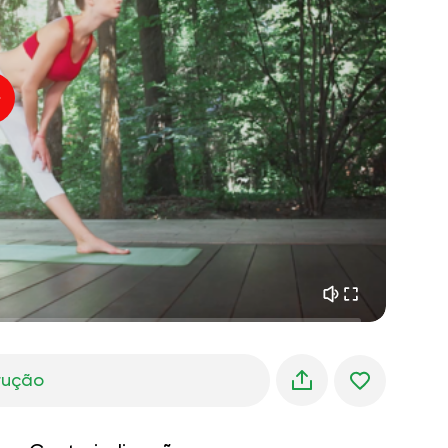
paz interior
01:27
sonhos matinais
01:34
frescor da floresta
05:00
Voz do instrutor
chuva de verão
02:00
silêncio da montanha
02:00
brisa do mar
02:00
a voz do vento
02:00
floresta da primavera
02:00
trução