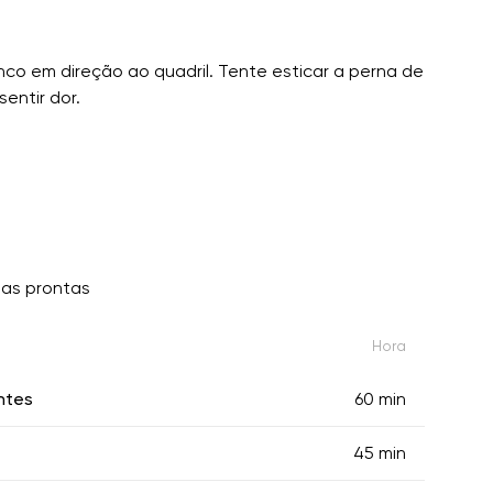
nco em direção ao quadril. Tente esticar a perna de
entir dor.
as prontas
Hora
ntes
60 min
45 min