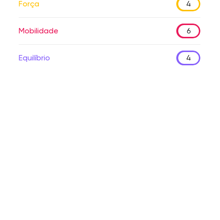
Força
4
Mobilidade
6
Equilíbrio
4