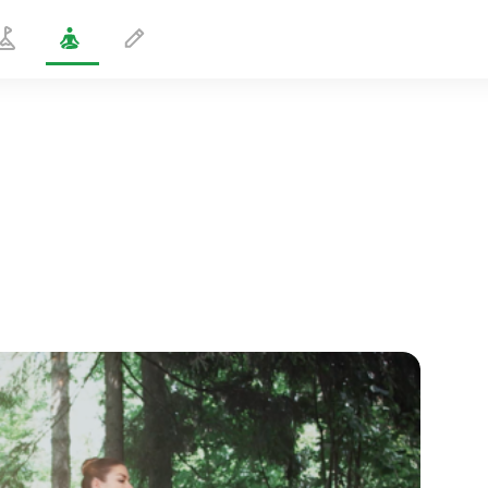
Postura da Meia Pirâmide
2 min
o voo da alma
01:44