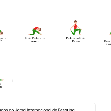
garto
Meia Postura de
Postura do Meio
 2
Hanuman
Pombo
Padot
a c
e
to
os do Jornal Internacional de Pesquisa