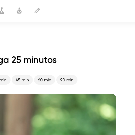
ga 25 minutos
Complexo lunar
25 min
min
45 min
60 min
90 min
o voo da alma
01:44
paz interior
01:27