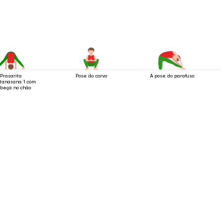
Perna
Prasarita
Pose do corvo
A pose do parafuso
tanasana 1 com
abeça no chão