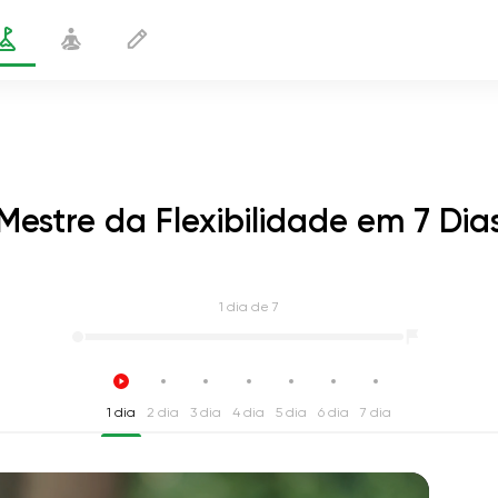
Mestre da Flexibilidade em 7 Dia
1
dia de 7
1 dia
2 dia
3 dia
4 dia
5 dia
6 dia
7 dia