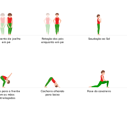
ento de joelho
Rotação dos pés
Saudação ao Sol
em pé
enquanto em pé
o para a frente
Cachorro olhando
Pose do cavaleiro
om as mãos
para baixo
trelaçadas