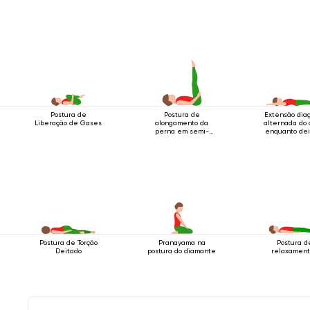
Postura de
Postura de
Extensão dia
Liberação de Gases
alongamento da
alternada do 
perna em semi-
enquanto dei
decúbito
Postura de Torção
Pranayama na
Postura d
Deitado
postura do diamante
relaxament