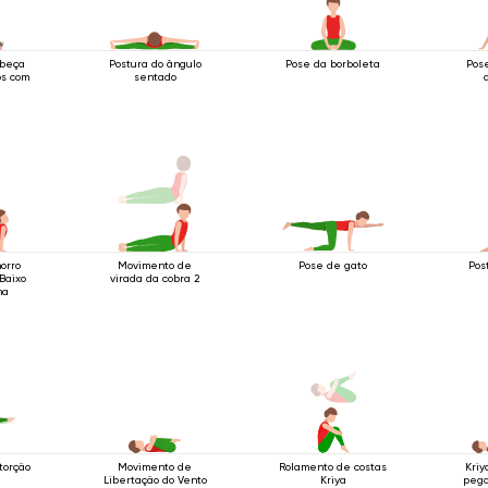
abeça
Postura do ângulo
Pose da borboleta
Pos
os com
sentado
orro
Movimento de
Pose de gato
Pos
Baixo
virada da cobra 2
ma
torção
Movimento de
Rolamento de costas
Kriy
Libertação do Vento
Kriya
pega