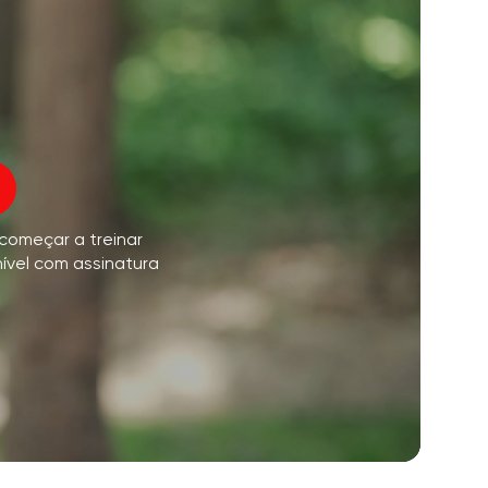
o voo da alma
01:44
paz interior
01:27
sonhos matinais
01:34
oz do instrutor
frescor da floresta
05:00
 começar a treinar
úsica
chuva de verão
02:00
nível com assinatura
silêncio da montanha
02:00
brisa do mar
02:00
a voz do vento
02:00
floresta da primavera
02:00