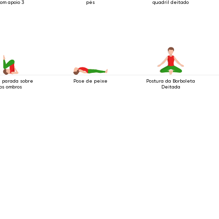
om apoio 3
pés
quadril deitado
 parada sobre
Pose de peixe
Postura da Borboleta
os ombros
Deitada