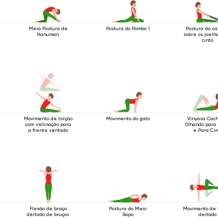
Meia Postura de
Postura do Pombo 1
Postura da c
Hanuman
sobre os joelh
cinto
Movimento de torção
Movimento do gato
Vinyasa Cach
com inclinação para
Olhando para 
a frente sentado
e Para Ci
Flexão de braço
Postura do Meio
Movimento de 
deitado de bruços
Sapo
deitado