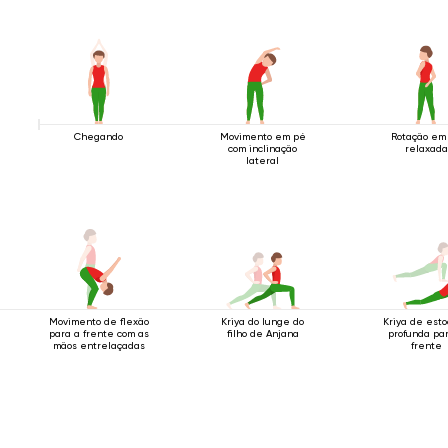
Chegando
Movimento em pé
Rotação em
com inclinação
relaxada
lateral
Movimento de flexão
Kriya do lunge do
Kriya de est
para a frente com as
filho de Anjana
profunda pa
mãos entrelaçadas
frente