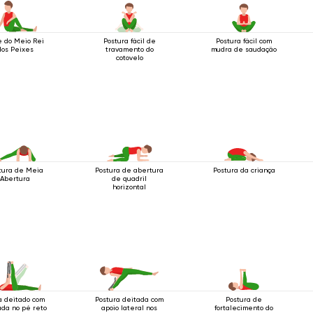
e do Meio Rei
Postura fácil de
Postura fácil com
dos Peixes
travamento do
mudra de saudação
cotovelo
tura de Meia
Postura de abertura
Postura da criança
Abertura
de quadril
horizontal
a deitado com
Postura deitada com
Postura de
da no pé reto
apoio lateral nos
fortalecimento do