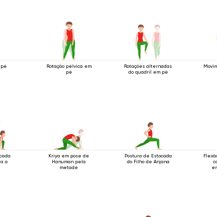
 pé
Rotação pélvica em
Rotações alternadas
Movim
pé
do quadril em pé
ocada
Kriya em pose de
Postura de Estocada
Flexã
ra a
Hanuman pela
do Filho de Anjana
c
metade
en