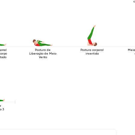
c
gonal
Postura de
Postura corporal
Meia
corpo
Liberação de Meio
invertida
tado
Vento
e
o 3