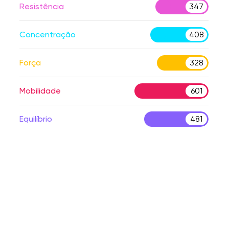
Resistência
347
Concentração
408
Força
328
Mobilidade
601
Equilíbrio
481