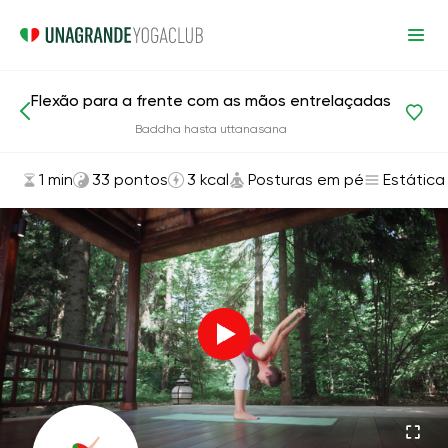
Flexão para a frente com as mãos entrelaçadas
Asanas e exercícios
Posturas em pé
Baddha hasta uttanasana
1 min
33 pontos
3 kcal
Posturas em pé
Estática