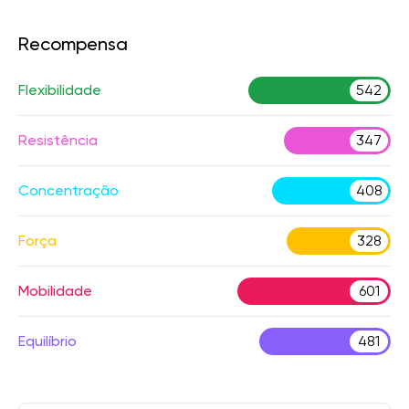
Recompensa
Flexibilidade
542
Resistência
347
Concentração
408
Força
328
Mobilidade
601
Equilíbrio
481