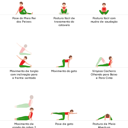
Pose do Meio Rei
Postura fácil de
Postura fácil com
dos Peixes
travamento do
mudra de saudação
cotovelo
Movimento de torção
Movimento do gato
Vinyasa Cachorro
com inclinação para
Olhando para Baixo
a frente sentado
e Para Cima
Movimento de
Pose de gato
Postura de Meia
virada da cobra 2
Abertura