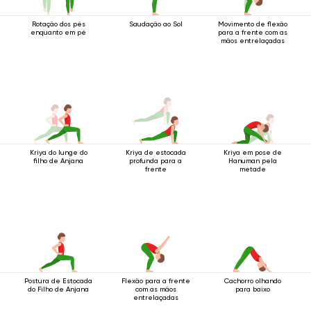
Rotação dos pés
Saudação ao Sol
Movimento de flexão
enquanto em pé
para a frente com as
mãos entrelaçadas
Kriya do lunge do
Kriya de estocada
Kriya em pose de
filho de Anjana
profunda para a
Hanuman pela
frente
metade
Postura de Estocada
Flexão para a frente
Cachorro olhando
do Filho de Anjana
com as mãos
para baixo
entrelaçadas