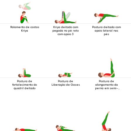
Rolamento de costas
Kriya deitado com
Postura deitada com
Kriya
pegada no pé reto
apoio lateral nos
com apoio 3
pés
Postura de
Postura de
Postura de
fortalecimento do
Liberação de Gases
alongamento da
quadril deitado
perna em semi-
decúbito