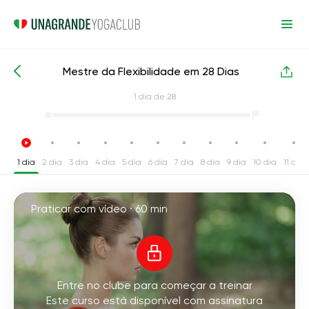
Mestre da Flexibilidade em 28 Dias
Cursos de yoga intensivos
Flexibilidade
1
dia de 28
1 dia
2 dia
3 dia
4 dia
5 dia
6 dia
7 dia
8 dia
9 dia
10 dia
11 dia
Praticar com vídeo ·
60 min
Entre no clube para começar a treinar
Este curso está disponível com assinatura