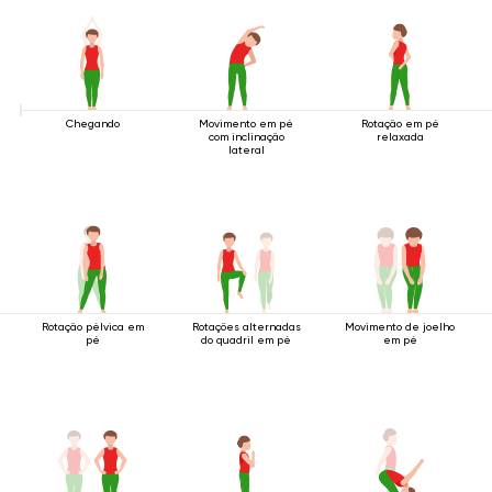
Chegando
Movimento em pé
Rotação em pé
com inclinação
relaxada
lateral
Rotação pélvica em
Rotações alternadas
Movimento de joelho
pé
do quadril em pé
em pé