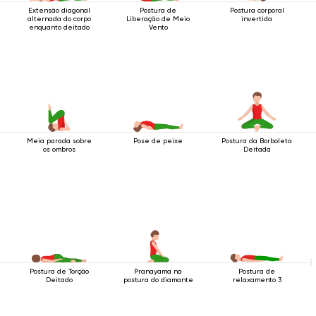
Extensão diagonal
Postura de
Postura corporal
alternada do corpo
Liberação de Meio
invertida
enquanto deitado
Vento
Meia parada sobre
Pose de peixe
Postura da Borboleta
os ombros
Deitada
Postura de Torção
Pranayama na
Postura de
Deitado
postura do diamante
relaxamento 3