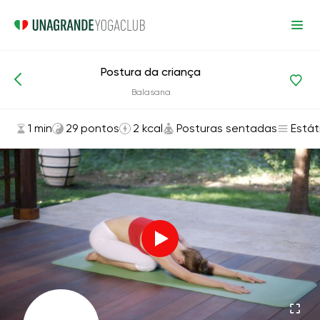
Postura da criança
Asanas e exercícios
Posturas sentadas
Balasana
1 min
29 pontos
2 kcal
Posturas sentadas
Estát