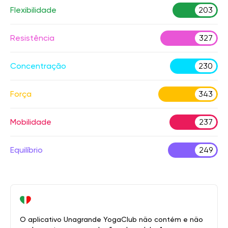
Flexibilidade
203
Resistência
327
Concentração
230
Força
343
Mobilidade
237
Equilíbrio
249
O aplicativo Unagrande YogaClub não contém e não