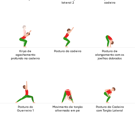
lateral 2
cadeira
Kriya de
Postura da cadeira
Postura de
agachamento
alongamento com os
profundo na cadeira
joelhos dobrados
Postura do
Movimento de torção
Postura da Cadeira
Guerreiro 1
alternada em pé
com Torção Lateral