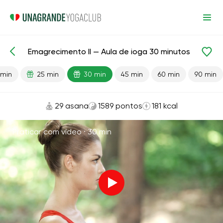
Emagrecimento II — Aula de ioga 30 minutos
Aulas prontas
Avançado
Perda de peso
 min
25 min
30 min
45 min
60 min
90 min
29 asana
1589 pontos
181 kcal
Praticar com vídeo ·
30 min