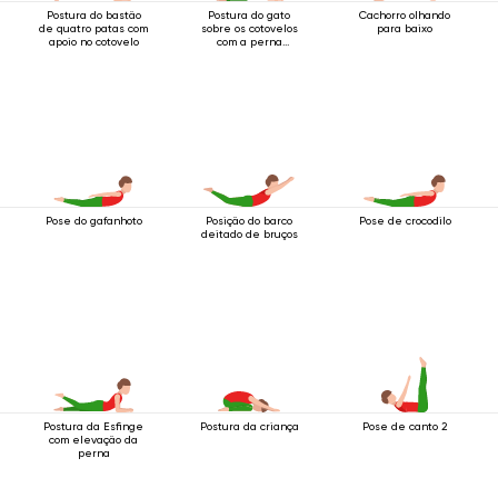
Postura do bastão
Postura do gato
Cachorro olhando
de quatro patas com
sobre os cotovelos
para baixo
apoio no cotovelo
com a perna
levantada para trás
Pose do gafanhoto
Posição do barco
Pose de crocodilo
deitado de bruços
Postura da Esfinge
Postura da criança
Pose de canto 2
com elevação da
perna