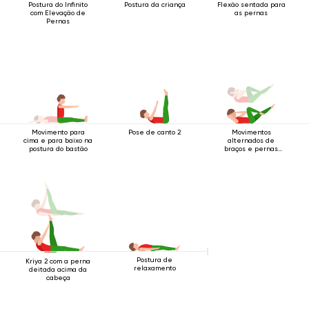
Postura do Infinito
Postura da criança
Flexão sentada para
com Elevação de
as pernas
Pernas
Movimento para
Pose de canto 2
Movimentos
cima e para baixo na
alternados de
postura do bastão
braços e pernas
enquanto deitado
de costas
Postura de
Kriya 2 com a perna
relaxamento
deitada acima da
cabeça