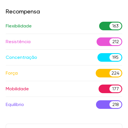
Recompensa
Flexibilidade
163
Resistência
212
Concentração
195
Força
224
Mobilidade
177
Equilíbrio
218