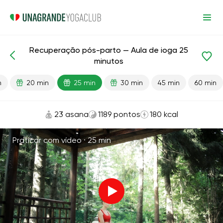
Recuperação pós-parto — Aula de ioga 25
Aulas prontas
Gravidez
Após o parto
minutos
n
20 min
25 min
30 min
45 min
60 min
23 asana
1189 pontos
180 kcal
Praticar com vídeo ·
25 min