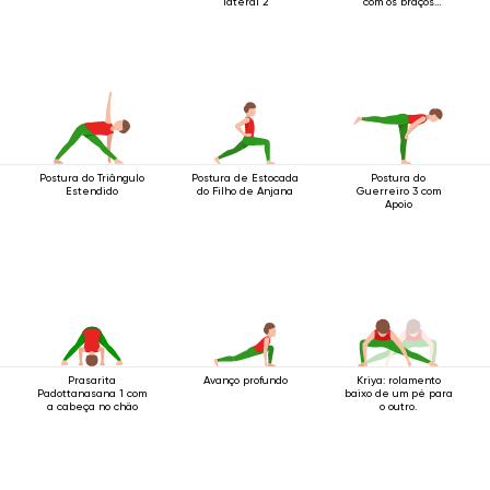
lateral 2
com os braços
estendidos acima da
cabeça
Postura do Triângulo
Postura de Estocada
Postura do
Estendido
do Filho de Anjana
Guerreiro 3 com
Apoio
Prasarita
Avanço profundo
Kriya: rolamento
Padottanasana 1 com
baixo de um pé para
a cabeça no chão
o outro.