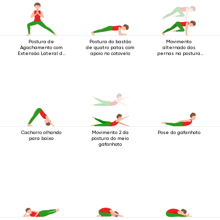
Postura de
Postura do bastão
Movimento
Agachamento com
de quatro patas com
alternado das
Extensão Lateral da
apoio no cotovelo
pernas na postura
Perna
do bastão de quatro
apoios
Cachorro olhando
Movimento 2 da
Pose do gafanhoto
para baixo
postura do meio
gafanhoto