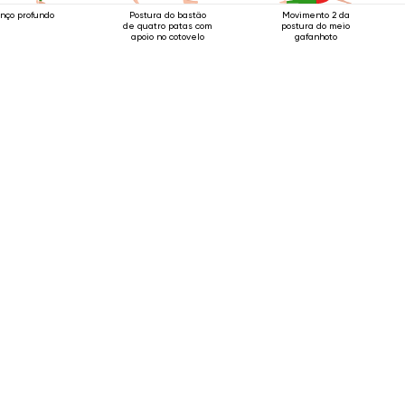
nço profundo
Postura do bastão
Movimento 2 da
de quatro patas com
postura do meio
apoio no cotovelo
gafanhoto