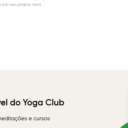
por seu próprio risco.
vel do Yoga Club
meditações e cursos