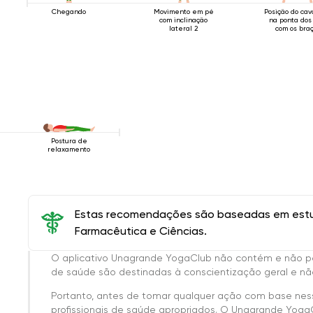
Chegando
Movimento em pé
Posição do cav
com inclinação
na ponta dos
lateral 2
com os bra
estendidos ac
cabeça
Postura de
relaxamento
Estas recomendações são baseadas em estud
Farmacêutica e Ciências.
O aplicativo Unagrande YogaClub não contém e não p
de saúde são destinadas à conscientização geral e não
Portanto, antes de tomar qualquer ação com base nes
profissionais de saúde apropriados. O Unagrande Yoga