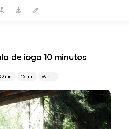
a de ioga 10 minutos
Recuperação pós-parto
10 min
30 min
45 min
60 min
o voo da alma
01:44
paz interior
01:27