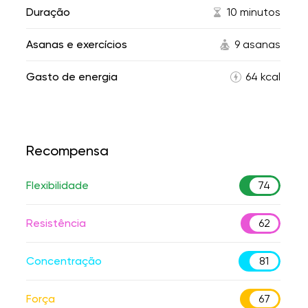
Duração
10 minutos
Asanas e exercícios
9 asanas
Gasto de energia
64 kcal
Recompensa
Flexibilidade
74
Resistência
62
Concentração
81
Força
67