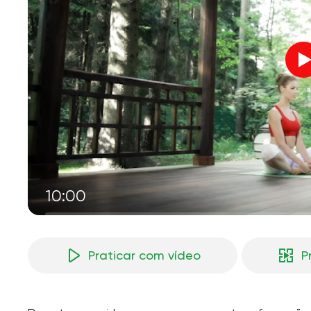
V
M
10:00
Praticar com vídeo
P