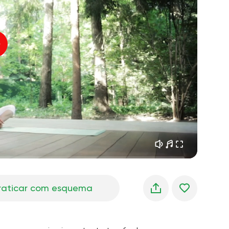
sonhos matinais
01:34
oz do instrutor
frescor da floresta
05:00
úsica
chuva de verão
02:00
silêncio da montanha
02:00
brisa do mar
02:00
a voz do vento
02:00
floresta da primavera
02:00
raticar com esquema