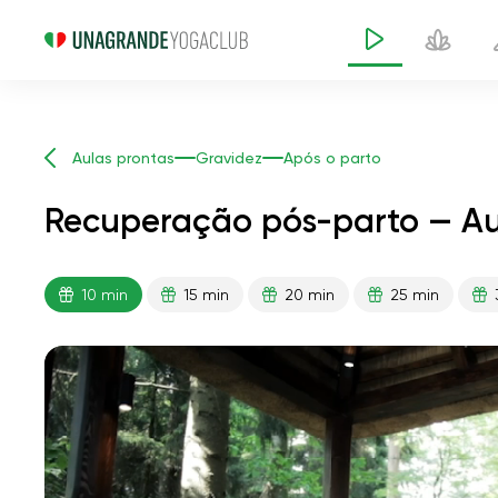
Aulas prontas
Gravidez
Após o parto
Recuperação pós-parto — Aul
10 min
15 min
20 min
25 min