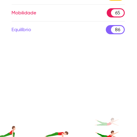
Mobilidade
65
Equilíbrio
86