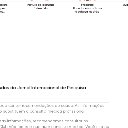
aleiro
Postura do Triângulo
Prasarita
Ava
 pés
Estendido
Padottanasana 1 com
ços
a cabeça no chão
ima da
os do Jornal Internacional de Pesquisa
ode conter recomendações de saúde. As informações
 substituem a consulta médica profissional.
sas informações, recomendamos consultar os
Club não fornece qualquer consulta médica. Você usa ou