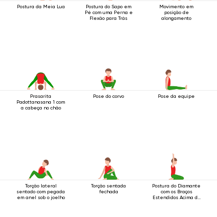
Postura da Meia Lua
Postura do Sapo em
Movimento em
Pé com uma Perna e
posição de
Flexão para Trás
alongamento
Prasarita
Pose do corvo
Pose da equipe
Padottanasana 1 com
a cabeça no chão
Torção lateral
Torção sentada
Postura do Diamante
sentado com pegada
fechada
com os Braços
em anel sob o joelho
Estendidos Acima da
Cabeça