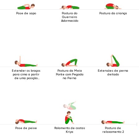
Pose de sapo
Postura do
Postura da criança
Guerreiro
Adormecido
Estender os braços
Postura da Meia
Extensões de perna
para cima a partir
Ponte com Pegada
deitado
de uma posição
na Perna
deitada.
Pose de peixe
Rolamento de costas
Postura de
Kriya
relaxamento 2