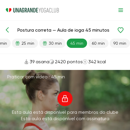
Postura correta — Aula de ioga 45 minutos
Aulas prontas
Voltar
 min
25 min
30 min
45 min
60 min
90 min
39 asana
2420 pontos
342 kcal
Praticar com vídeo ·
45 min
Esta aula está disponível para membros do clube
Esta aula está disponível com assinatura