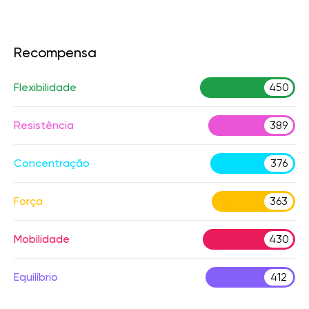
Recompensa
Flexibilidade
450
Resistência
389
Concentração
376
Força
363
Mobilidade
430
Equilíbrio
412